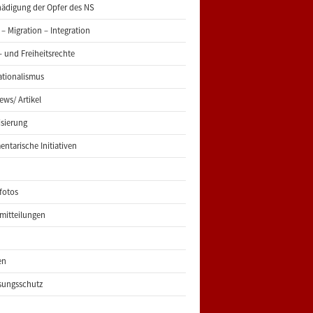
ädigung der Opfer des NS
 – Migration – Integration
 und Freiheitsrechte
ationalismus
iews/ Artikel
risierung
entarische Initiativen
fotos
mitteilungen
en
sungsschutz