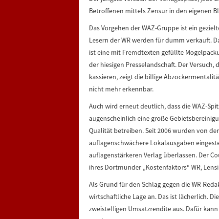
Betroffenen mittels Zensur in den eigenen Blä
Das Vorgehen der WAZ-Gruppe ist ein gezielte
Lesern der WR werden für dumm verkauft. Das,
ist eine mit Fremdtexten gefüllte Mogelpack
der hiesigen Presselandschaft. Der Versuch,
kassieren, zeigt die billige Abzockermentalitä
nicht mehr erkennbar.
Auch wird erneut deutlich, dass die WAZ-Sp
augenscheinlich eine große Gebietsbereinigu
Qualität betreiben. Seit 2006 wurden von de
auflagenschwächere Lokalausgaben eingestell
auflagenstärkeren Verlag überlassen. Der Cou
ihres Dortmunder „Kostenfaktors“ WR, Lensin
Als Grund für den Schlag gegen die WR-Reda
wirtschaftliche Lage an. Das ist lächerlich.
zweistelligen Umsatzrendite aus. Dafür kann