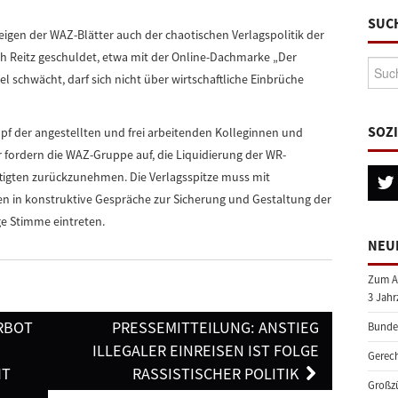
SUC
igen der WAZ-Blätter auch der chaotischen Verlagspolitik der
h Reitz geschuldet, etwa mit der Online-Dachmarke „Der
Suche
el schwächt, darf sich nicht über wirtschaftliche Einbrüche
SOZ
f der angestellten und frei arbeitenden Kolleginnen und
 fordern die WAZ-Gruppe auf, die Liquidierung der WR-
tigten zurückzunehmen. Die Verlagsspitze muss mit
en in konstruktive Gespräche zur Sicherung und Gestaltung der
ge Stimme eintreten.
NEU
Zum A
3 Jahr
RBOT
PRESSEMITTEILUNG: ANSTIEG
Bundes
ILLEGALER EINREISEN IST FOLGE
Gerech
HT
RASSISTISCHER POLITIK
Großzü