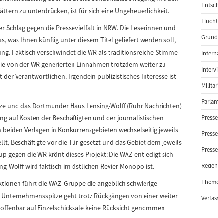
Entsch
ttern zu unterdrücken, ist für sich eine Ungeheuerlichkeit.
Flucht
r Schlag gegen die Pressevielfalt in NRW. Die Leserinnen und
Grund-
 was Ihnen künftig unter diesem Titel geliefert werden soll,
ung. Faktisch verschwindet die WR als traditionsreiche Stimme
Intern
 die von der WR generierten Einnahmen trotzdem weiter zu
Interv
t der Verantwortlichen. Irgendein publizistisches Interesse ist
Milita
Parlam
itze und das Dortmunder Haus Lensing-Wolff (Ruhr Nachrichten)
ng auf Kosten der Beschäftigten und der journalistischen
Presse
n beiden Verlagen in Konkurrenzgebieten wechselseitig jeweils
Presse
t, Beschäftigte vor die Tür gesetzt und das Gebiet dem jeweils
Presse
p gegen die WR krönt dieses Projekt: Die WAZ entledigt sich
g-Wolff wird faktisch im östlichen Revier Monopolist.
Reden
Them
ktionen führt die WAZ-Gruppe die angeblich schwierige
 Die Unternehmensspitze geht trotz Rückgängen von einer weiter
Verfas
 offenbar auf Einzelschicksale keine Rücksicht genommen