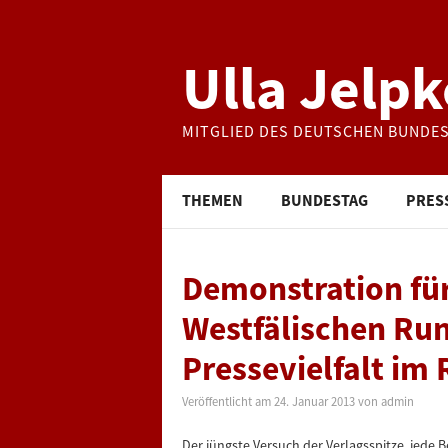
Ulla Jelpk
MITGLIED DES DEUTSCHEN BUNDE
THEMEN
BUNDESTAG
PRES
Demonstration für
Westfälischen Ru
Pressevielfalt im
Veröffentlicht am
24. Januar 2013
von
admin
Der jüngste Versuch der Verlagsspitze, jede 