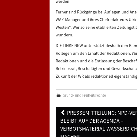
werden.
Ferner sind Rückgänge bei Auflagen und Anze
WAZ-Manager und ihres Chefredakteurs Ulric
Westen“. Wer so seine etablierten Zeitungstit
wundern.
DIE LINKE NRW unterstützt deshalb den Kamp
Kollegen um den Erhalt der Redaktionen. Wir
Redaktionen und die Entlassung der Beschäf
Betriebsrat, Beschäftigten und Gewerkschaft
Zukunft der WR als redaktionell eigenständi
Grund- und Freiheitsrechte
Post
PRESSEMITTEILUNG: NPD-VE
navigation
BLEIBT AUF DER AGENDA –
VERBOTSMATERIAL WASSERDIC
MACHEN