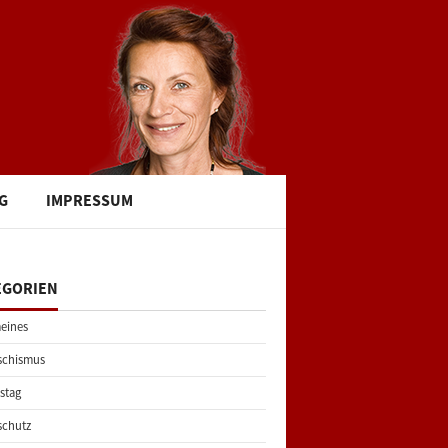
G
IMPRESSUM
EGORIEN
eines
schismus
stag
schutz