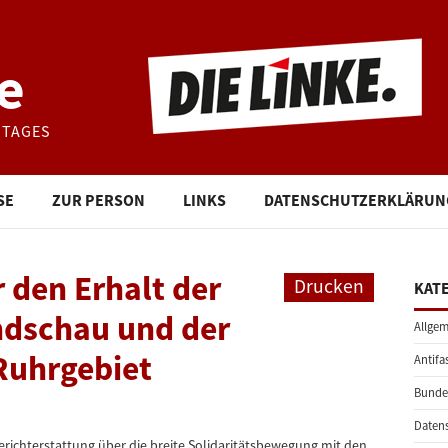
e
STAGES
SE
ZUR PERSON
LINKS
DATENSCHUTZERKLÄRUN
 den Erhalt der
Drucken
KAT
ndschau und der
Allgem
 Ruhrgebiet
Antifa
Bunde
Daten
Berichterstattung über die breite Solidaritätsbewegung mit den