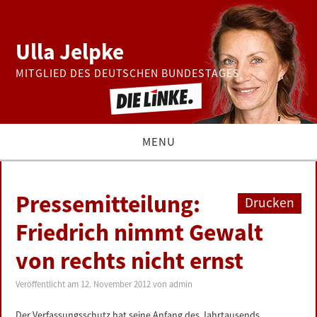
Ulla Jelpke
MITGLIED DES DEUTSCHEN BUNDESTAGES
MENU
THEMEN
Pressemitteilung:
Drucken
BUNDESTAG
Friedrich nimmt Gewalt
von rechts nicht ernst
PRESSE
Veröffentlicht am
12. November 2012
von
admin
ZUR PERSON
Der Verfassungsschutz hat seine Anfang des Jahrtausends