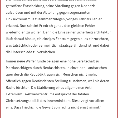
LINKS
getroffene Entscheidung, seine Abteilung gegen Neonazis
aufzulösen und mit der Abteilung gegen sogenannten
DATENSCHUTZERKLÄRUNG
Linksextremismus zusammenzulegen, voriges Jahr als Fehler
erkannt. Nun scheint Friedrich genau den gleichen Fehler
wiederholen zu wollen. Denn die Linie seiner Sicherheitsarchitektur
IMPRESSUM
läuft darauf hinaus, ein einziges Zentrum gegen alles einzurichten,
was tatsächlich oder vermeintlich staatsgefährdend ist, und dabei
die Unterschiede zu verwischen.
Immer neue Waffenfunde belegen eine hohe Bereitschaft zu
Mordanschlägen durch Neofaschisten. In einzelnen Landstrichen
quer durch die Republik trauen sich Menschen nicht mehr,
öffentlich gegen Neofaschisten Stellung zu nehmen, weil sie deren
Rache fürchten. Die Etablierung eines allgemeinen Anti-
Extremismus-Abwehrzentrums entspricht der fatalen
Gleichsetzungspolitik des Innenministers. Diese zeigt vor allem
eins: Dass Friedrich die Gewalt von rechts nicht ernst nimmt.“