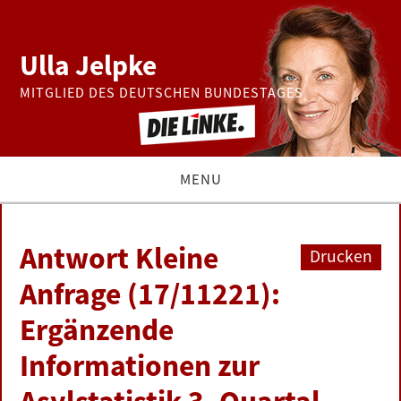
Ulla Jelpke
MITGLIED DES DEUTSCHEN BUNDESTAGES
MENU
THEMEN
Antwort Kleine
Drucken
BUNDESTAG
Anfrage (17/11221):
Ergänzende
PRESSE
Informationen zur
ZUR PERSON