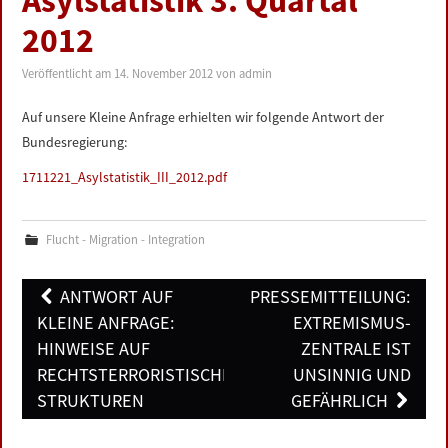
Asylstatistik 3. Quartal
LINKS
2012
DATENSCHUTZERKLÄRUNG
Veröffentlicht am
14. November 2012
von
admin
Auf unsere Kleine Anfrage erhielten wir folgende Antwort der
IMPRESSUM
Bundesregierung:
1711221_Asylstatistik_III_2012.pdf
Flucht - Migration - Integration
Post
ANTWORT AUF
PRESSEMITTEILUNG:
navigation
KLEINE ANFRAGE:
EXTREMISMUS-
HINWEISE AUF
ZENTRALE IST
RECHTSTERRORISTISCHE
UNSINNIG UND
STRUKTUREN
GEFÄHRLICH