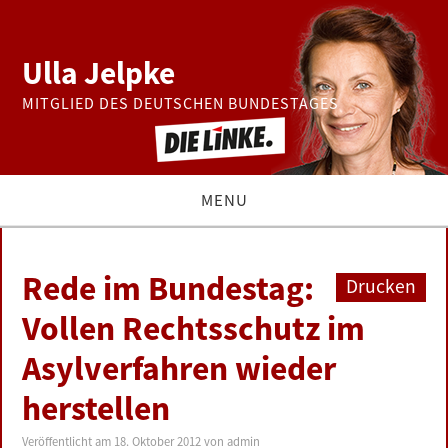
Ulla Jelpke
MITGLIED DES DEUTSCHEN BUNDESTAGES
MENU
THEMEN
Rede im Bundestag:
Drucken
BUNDESTAG
Vollen Rechtsschutz im
Asylverfahren wieder
PRESSE
herstellen
ZUR PERSON
Veröffentlicht am
18. Oktober 2012
von
admin