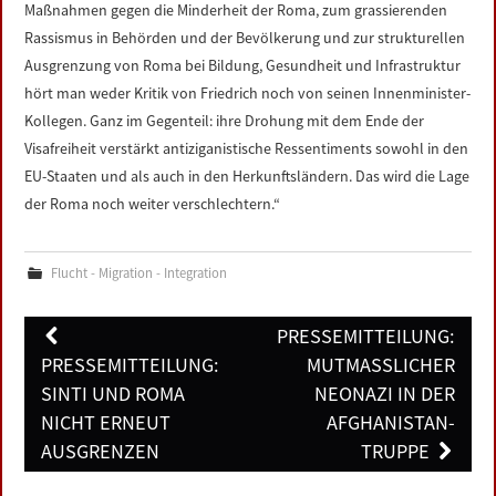
Maßnahmen gegen die Minderheit der Roma, zum grassierenden
Rassismus in Behörden und der Bevölkerung und zur strukturellen
Ausgrenzung von Roma bei Bildung, Gesundheit und Infrastruktur
hört man weder Kritik von Friedrich noch von seinen Innenminister-
Kollegen. Ganz im Gegenteil: ihre Drohung mit dem Ende der
Visafreiheit verstärkt antiziganistische Ressentiments sowohl in den
EU-Staaten und als auch in den Herkunftsländern. Das wird die Lage
der Roma noch weiter verschlechtern.“
Flucht - Migration - Integration
Post
PRESSEMITTEILUNG:
navigation
PRESSEMITTEILUNG:
MUTMASSLICHER N
SINTI UND ROMA
EONAZI IN DER A
NICHT ERNEUT
FGHANISTAN-T
AUSGRENZEN
RUPPE