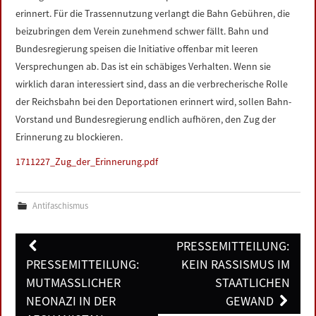
erinnert. Für die Trassennutzung verlangt die Bahn Gebühren, die
beizubringen dem Verein zunehmend schwer fällt. Bahn und
Bundesregierung speisen die Initiative offenbar mit leeren
Versprechungen ab. Das ist ein schäbiges Verhalten. Wenn sie
wirklich daran interessiert sind, dass an die verbrecherische Rolle
der Reichsbahn bei den Deportationen erinnert wird, sollen Bahn-
Vorstand und Bundesregierung endlich aufhören, den Zug der
Erinnerung zu blockieren.
1711227_Zug_der_Erinnerung.pdf
Antifaschismus
Post
PRESSEMITTEILUNG:
navigation
PRESSEMITTEILUNG:
KEIN RASSISMUS IM
MUTMASSLICHER N
STAATLICHEN
EONAZI IN DER A
GEWAND