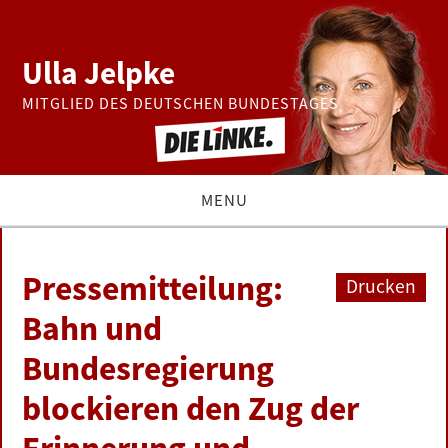
Ulla Jelpke
MITGLIED DES DEUTSCHEN BUNDESTAGES
MENU
THEMEN
Pressemitteilung:
Drucken
BUNDESTAG
Bahn und
Bundesregierung
PRESSE
blockieren den Zug der
ZUR PERSON