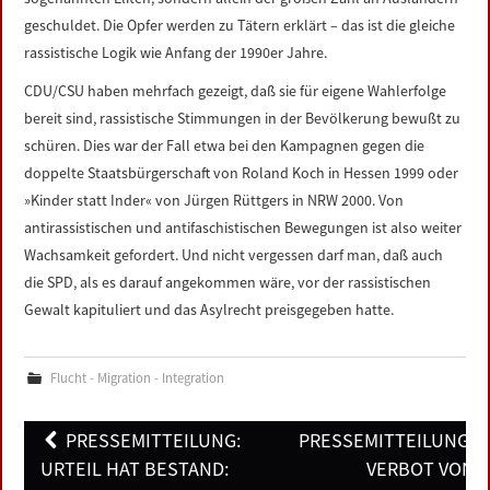
geschuldet. Die Opfer werden zu Tätern erklärt – das ist die gleiche
rassistische Logik wie Anfang der 1990er Jahre.
CDU/CSU haben mehrfach gezeigt, daß sie für eigene Wahlerfolge
bereit sind, rassistische Stimmungen in der Bevölkerung bewußt zu
schüren. Dies war der Fall etwa bei den Kampagnen gegen die
doppelte Staatsbürgerschaft von Roland Koch in Hessen 1999 oder
»Kinder statt Inder« von Jürgen Rüttgers in NRW 2000. Von
antirassistischen und antifaschistischen Bewegungen ist also weiter
Wachsamkeit gefordert. Und nicht vergessen darf man, daß auch
die SPD, als es darauf angekommen wäre, vor der rassistischen
Gewalt kapituliert und das Asylrecht preisgegeben hatte.
Flucht - Migration - Integration
Post
PRESSEMITTEILUNG:
PRESSEMITTEILUNG:
navigation
URTEIL HAT BESTAND:
VERBOT VON