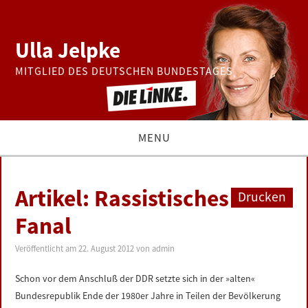
Ulla Jelpke
MITGLIED DES DEUTSCHEN BUNDESTAGES
MENU
THEMEN
Artikel: Rassistisches
Drucken
BUNDESTAG
Fanal
PRESSE
Veröffentlicht am
22. August 2012
von
admin
Schon vor dem Anschluß der DDR setzte sich in der »alten«
ZUR PERSON
Bundesrepublik Ende der 1980er Jahre in Teilen der Bevölkerung