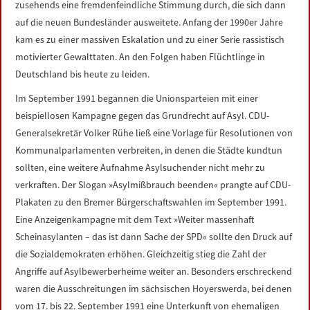
zusehends eine fremdenfeindliche Stimmung durch, die sich dann
LINKS
auf die neuen Bundesländer ausweitete. Anfang der 1990er Jahre
kam es zu einer massiven Eskalation und zu einer Serie rassistisch
DATENSCHUTZERKLÄRUNG
motivierter Gewalttaten. An den Folgen haben Flüchtlinge in
Deutschland bis heute zu leiden.
IMPRESSUM
Im September 1991 begannen die Unionsparteien mit einer
beispiellosen Kampagne gegen das Grundrecht auf Asyl. CDU-
Generalsekretär Volker Rühe ließ eine Vorlage für Resolutionen von
Kommunalparlamenten verbreiten, in denen die Städte kundtun
sollten, eine weitere Aufnahme Asylsuchender nicht mehr zu
verkraften. Der Slogan »Asylmißbrauch beenden« prangte auf CDU-
Plakaten zu den Bremer Bürgerschaftswahlen im September 1991.
Eine Anzeigenkampagne mit dem Text »Weiter massenhaft
Scheinasylanten – das ist dann Sache der SPD« sollte den Druck auf
die Sozialdemokraten erhöhen. Gleichzeitig stieg die Zahl der
Angriffe auf Asylbewerberheime weiter an. Besonders erschreckend
waren die Ausschreitungen im sächsischen Hoyerswerda, bei denen
vom 17. bis 22. September 1991 eine Unterkunft von ehemaligen