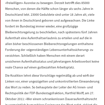
»freiwilligen« Ausreise zu bewegen. Derzeit betrifft dies 85000
Menschen, von denen die Hälfte schon länger als sechs Jahre in
Deutschland lebt. 23000 Geduldete sind unter 18 Jahre alt, viele
von ihnen in Deutschland geboren und aufgewachsen. Die Linke
fordert im Bundestag immer wieder, eine großzügige
Bleiberechtsregelung zu beschließen, nach spätestens fünf Jahren
Aufenthalt eine Aufenthaltserlaubnis zu erteilen und auf die in
allen bisher beschlossenen Bleiberechtsregelungen enthaltene
Forderung der »eigenständigen Lebensunterhaltssicherung« zu
verzichten. Schließlich haben Menschen mit einem derart
unsicheren Aufenthaltsstatus und jahrelangem Arbeitsverbot keine
reale Chance auf einen gutbezahlten Arbeitsplatz.
Die Koalition lehnt diese Vorschläge regelmäßig ab und wirft der
Linken vor, einer ungezügelten und unkontrollierten Einwanderung
das Wort zu reden. So behauptete der Leiter der AG Innen- und
Rechtspolitik der FDP-Bundestagsfraktion, Hartfrid Wolff, am 27.
Oktober 2011: »Wer einem schrankenlosen Daueraufenthaltsrecht
in vermeintlich humanitärer Gesinnung das Wort redet, riskiert die