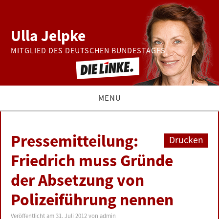
Ulla Jelpke
MITGLIED DES DEUTSCHEN BUNDESTAGES
MENU
THEMEN
Pressemitteilung:
Drucken
BUNDESTAG
Friedrich muss Gründe
der Absetzung von
PRESSE
Polizeiführung nennen
ZUR PERSON
Veröffentlicht am
31. Juli 2012
von
admin