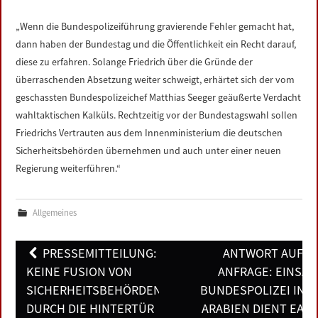
LINKS
„Wenn die Bundespolizeiführung gravierende Fehler gemacht hat,
dann haben der Bundestag und die Öffentlichkeit ein Recht darauf,
DATENSCHUTZERKLÄRUNG
diese zu erfahren. Solange Friedrich über die Gründe der
überraschenden Absetzung weiter schweigt, erhärtet sich der vom
IMPRESSUM
geschassten Bundespolizeichef Matthias Seeger geäußerte Verdacht
wahltaktischen Kalküls. Rechtzeitig vor der Bundestagswahl sollen
Friedrichs Vertrauten aus dem Innenministerium die deutschen
Sicherheitsbehörden übernehmen und auch unter einer neuen
Regierung weiterführen.“
Allgemeines
Post
PRESSEMITTEILUNG:
ANTWORT AUF K
navigation
KEINE FUSION VON
ANFRAGE: EINSAT
SICHERHEITSBEHÖRDEN
BUNDESPOLIZEI IN S
DURCH DIE HINTERTÜR
ARABIEN DIENT EAD