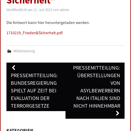
Sicherheit“
LINKS
Veröffentlicht am
11. Juli 2012
von
admin
DATENSCHUTZERKLÄRUNG
Die Antwort kann hier heruntergeladen werden.
1710219_Frieden&Sicherheit.pdf
IMPRESSUM
Militarisierung
Post
PRESSEMITTEILUNG:
navigation
PRESSEMITTEILUNG:
ÜBERSTELLUNGEN
BUNDESREGIERUNG
VON
SPIELT AUF ZEIT BEI
ASYLBEWERBERN
EVALUATION DER
NACH ITALIEN SIND
TERRORGESETZE
NICHT HINNEHMBAR
KATEGORIEN