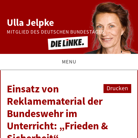
Ulla Jelpke
MITGLIED DES DEUTSCHEN BUNDESTAGES
MENU
THEMEN
Einsatz von
Drucken
BUNDESTAG
Reklamematerial der
Bundeswehr im
PRESSE
Unterricht: „Frieden &
ZUR PERSON