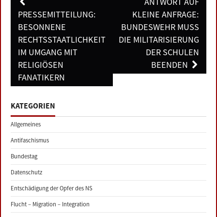
Post
ANTWORT AUF
navigation
PRESSEMITTEILUNG:
KLEINE ANFRAGE:
BESONNENE
BUNDESWEHR MUSS
RECHTSSTAATLICHKEIT
DIE MILITARISIERUNG
IM UMGANG MIT
DER SCHULEN
RELIGIÖSEN
BEENDEN
FANATIKERN
KATEGORIEN
Allgemeines
Antifaschismus
Bundestag
Datenschutz
Entschädigung der Opfer des NS
Flucht – Migration – Integration