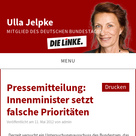
Ulla Jelpke
MITGLIED DES DEUTSCHEN BUNDESTAGES
MENU
THEMEN
Pressemitteilung:
Drucken
BUNDESTAG
Innenminister setzt
falsche Prioritäten
PRESSE
Veröffentlicht am
11. Mai 2012
von
admin
ZUR PERSON
„Derzeit versucht ein Untersuchungsausschuss des Bundestags, das