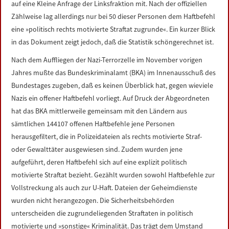
auf eine Kleine Anfrage der Linksfraktion mit. Nach der offiziellen
LINKS
Zählweise lag allerdings nur bei 50 dieser Personen dem Haftbefehl
eine »politisch rechts motivierte Straftat zugrunde«. Ein kurzer Blick
DATENSCHUTZERKLÄRUNG
in das Dokument zeigt jedoch, daß die Statistik schöngerechnet ist.
Nach dem Auffliegen der Nazi-Terrorzelle im November vorigen
IMPRESSUM
Jahres mußte das Bundeskriminalamt (BKA) im Innenausschuß des
Bundestages zugeben, daß es keinen Überblick hat, gegen wieviele
Nazis ein offener Haftbefehl vorliegt. Auf Druck der Abgeordneten
hat das BKA mittlerweile gemeinsam mit den Ländern aus
sämtlichen 144107 offenen Haftbefehle jene Personen
herausgefiltert, die in Polizeidateien als rechts motivierte Straf-
oder Gewalttäter ausgewiesen sind. Zudem wurden jene
aufgeführt, deren Haftbefehl sich auf eine explizit politisch
motivierte Straftat bezieht. Gezählt wurden sowohl Haftbefehle zur
Vollstreckung als auch zur U-Haft. Dateien der Geheimdienste
wurden nicht herangezogen. Die Sicherheitsbehörden
unterscheiden die zugrundeliegenden Straftaten in politisch
motivierte und »sonstige« Kriminalität. Das trägt dem Umstand