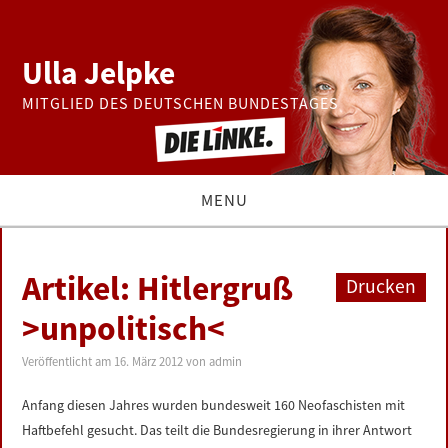
Ulla Jelpke
MITGLIED DES DEUTSCHEN BUNDESTAGES
MENU
THEMEN
Artikel: Hitlergruß
Drucken
BUNDESTAG
>unpolitisch<
PRESSE
Veröffentlicht am
16. März 2012
von
admin
Anfang diesen Jahres wurden bundesweit 160 Neofaschisten mit
ZUR PERSON
Haftbefehl gesucht. Das teilt die Bundesregierung in ihrer Antwort