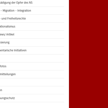
ädigung der Opfer des NS
 – Migration – Integration
 und Freiheitsrechte
ationalismus
iews/ Artikel
risierung
entarische Initiativen
fotos
mitteilungen
en
sungsschutz