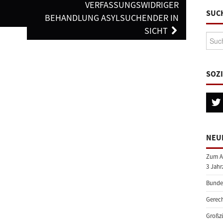
VERFASSUNGSWIDRIGER
SUC
BEHANDLUNG ASYLSUCHENDER IN
SICHT
Suche
SOZ
NEU
Zum A
3 Jahr
Bundes
Gerech
Großzü