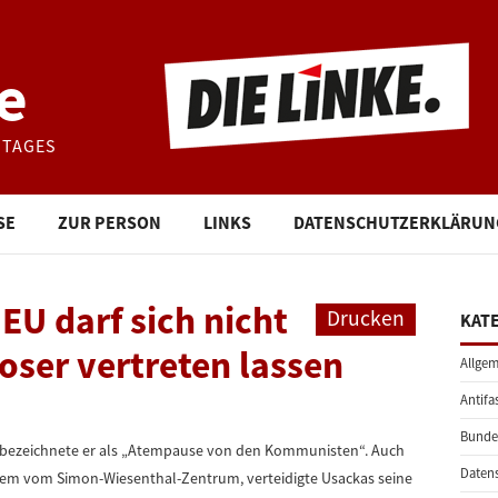
e
STAGES
SE
ZUR PERSON
LINKS
DATENSCHUTZERKLÄRUN
EU darf sich nicht
Drucken
KAT
ser vertreten lassen
Allgem
Antifa
Bunde
t bezeichnete er als „Atempause von den Kommunisten“. Auch
Daten
rem vom Simon-Wiesenthal-Zentrum, verteidigte Usackas seine