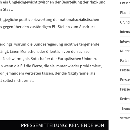
 ein Ungleichgewicht zwischen der Beurteilung der Nazi- und
Entsch
n Staat.
Flucht
t, „jegliche positive Bewertung der nationalsozialistischen
Grund-
dies gegenüber den zuständigen EU-Stellen zum Ausdruck
Intern
Interv
allerdings, warum die Bundesregierung nicht weitergehende
rängt. Einen Menschen, der öffentlich von den ach so
Milita
aft schwärmt, als Botschafter der Europäischen Union zu
Parlam
n wenn die EU die Werte, die sie immer wieder proklamiert,
Presse
 von jemandem vertreten lassen, der die Nazityrannei als
Presse
 selbst nicht ernst.
Presse
Reden
Them
Verfas
PRESSEMITTEILUNG: KEIN ENDE VON