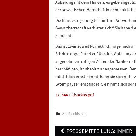
Äußerung mit dem Hinweis, es gebe angeblich
der sowjetischen Herrschaft in dem baltische
Die Bundesregierung teilt in ihrer Antwort mi
Gewaltherrschaft verbietet sich.“ Sie habe 
gebracht.
Das ist zwar soweit korrekt, ich frage mich 
Schritte ergreift und auf Usackas Ablösung d
angenehmen, ruhigen Zeiten der Naziherrsch
beschäftigen, ist absolut unangemessen. Den
tatsächlich ernst nimmt, kann sie sich nicht
„Atempause“ empfindet. Sie nimmt sich sonst
17_8441_Usackas.pdf
Antifaschismus
Post
PRESSEMITTEILUNG: IMMER