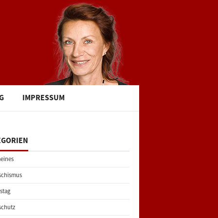
G
IMPRESSUM
EGORIEN
eines
schismus
stag
schutz