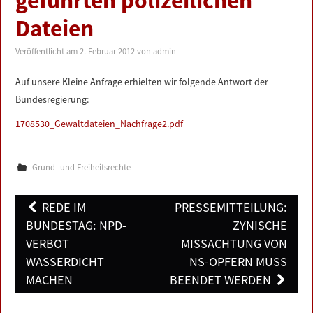
geführten polizeilichen
LINKS
Dateien
DATENSCHUTZERKLÄRUNG
Veröffentlicht am
2. Februar 2012
von
admin
Auf unsere Kleine Anfrage erhielten wir folgende Antwort der
IMPRESSUM
Bundesregierung:
1708530_Gewaltdateien_Nachfrage2.pdf
Grund- und Freiheitsrechte
Post
REDE IM
PRESSEMITTEILUNG:
navigation
BUNDESTAG: NPD-
ZYNISCHE
VERBOT
MISSACHTUNG VON
WASSERDICHT
NS-OPFERN MUSS
MACHEN
BEENDET WERDEN