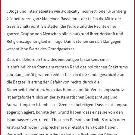
LINKS
„Blogs und Internetseiten wie ‚Politically Incorrect‘ oder ‚Nürnberg
2.0‘ befördern ganz klar einen Rassismus, der tief in die Mitte der
DATENSCHUTZERKLÄRUNG
Gesellschaft reicht. Sie stellen die Würde und die Rechte einer
ganzen Gruppe von Menschen allein aufgrund ihrer Herkunft und
IMPRESSUM
Religionszugehörigkeit in Frage. Damit stellen sie sich klar gegen
wesentliche Werte des Grundgesetzes.
Dass die Behörden trotz des eindeutigen Erstarkens einer
islamfeindlichen Szene am rechten Rand des politischen Spektrums
jahrelang untätig waren, reiht sich ein in die Skandalgeschichte um
die Bagatellisierung der Gefahr von rechts durch die
Sicherheitsbehörden. Auch das Bundesamt für Verfassungsschutz
ist aufgefordert, sich an der systematischen Beobachtung und
Auswertung der Islamhasser-Szene zu beteiligen. Dass es bislang so
zögerlich agiert, könnte den Grund haben, dass einzelne von den
Islamhassern vertretene Thesen in Person von Thilo Sarrazin oder
Kristina Schröder Fürsprecher in der etablierten Politik haben.
Vorurteile gegenüber Muslimen sind kein Problem der Ränder,