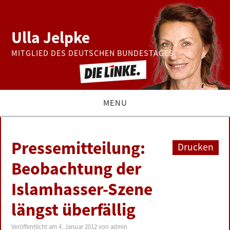
Ulla Jelpke
MITGLIED DES DEUTSCHEN BUNDESTAGES
MENU
THEMEN
Pressemitteilung:
Drucken
BUNDESTAG
Beobachtung der
Islamhasser-Szene
PRESSE
längst überfällig
ZUR PERSON
Veröffentlicht am
4. Januar 2012
von
admin