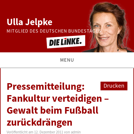
Ulla Jelpke
MITGLIED DES DEUTSCHEN BUNDESTAGES
MENU
THEMEN
Pressemitteilung:
Drucken
BUNDESTAG
Fankultur verteidigen –
Gewalt beim Fußball
PRESSE
zurückdrängen
ZUR PERSON
Veröffentlicht am
12. Dezember 2011
von
admin