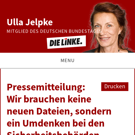
Ulla Jelpke
MITGLIED DES DEUTSCHEN BUNDESTAGES
MENU
THEMEN
Pressemitteilung:
Drucken
BUNDESTAG
Wir brauchen keine
neuen Dateien, sondern
PRESSE
ein Umdenken bei den
ZUR PERSON