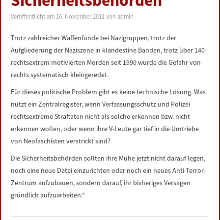
Sicherheitsbehörden
LINKS
Veröffentlicht am
16. November 2011
von
admin
DATENSCHUTZERKLÄRUNG
Trotz zahlreicher Waffenfunde bei Nazigruppen, trotz der
Aufgliederung der Naziszene in klandestine Banden, trotz über 140
IMPRESSUM
rechtsextrem motivierten Morden seit 1990 wurde die Gefahr von
rechts systematisch kleingeredet.
Für dieses politische Problem gibt es keine technische Lösung. Was
nützt ein Zentralregister, wenn Verfassungsschutz und Polizei
rechtsextreme Straftaten nicht als solche erkennen bzw. nicht
erkennen wollen, oder wenn ihre V-Leute gar tief in die Umtriebe
von Neofaschisten verstrickt sind?
Die Sicherheitsbehörden sollten ihre Mühe jetzt nicht darauf legen,
noch eine neue Datei einzurichten oder noch ein neues Anti-Terror-
Zentrum aufzubauen, sondern darauf, ihr bisheriges Versagen
gründlich aufzuarbeiten.“