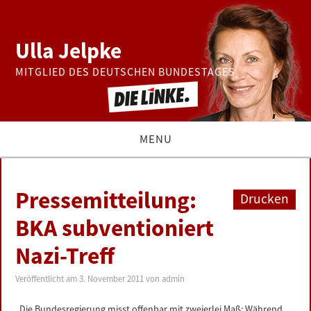
Ulla Jelpke
MITGLIED DES DEUTSCHEN BUNDESTAGES
MENU
THEMEN
Pressemitteilung:
Drucken
BUNDESTAG
BKA subventioniert
Nazi-Treff
PRESSE
Veröffentlicht am
3. November 2011
von
admin
ZUR PERSON
„Die Bundesregierung misst offenbar mit zweierlei Maß: Während