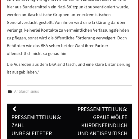
LINKS
hier aus Bundesmitteln ein Nazi-Stützpunkt subventioniert wurde,
werden antifaschistische Gruppen unter extremistischen
DATENSCHUTZERKLÄRUNG
Generalverdacht gestellt. Von ihnen wird eine Erklärung darüber
verlangt, keinerlei Kontakte zu vermeintlichen Verfassungsfeinden
zu pflegen, sonst wird die öffentliche Förderung verweigert. Doch
IMPRESSUM
Behörden wie das BKA sehen bei der Wahl ihrer Partner
offensichtlich nicht so genau hin.
Die Ausreden aus dem BKA sind lasch, und eine klare Distanzierung
ist ausgeblieben.“
Antifaschismus
Post
PRESSEMITTEILUNG:
navigation
PRESSEMITTEILUNG:
GRAUE WÖLFE
ZAHL
KURDENFEINDLICH
UNBEGLEITETER
UND ANTISEMITISCH