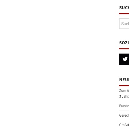
SUC
Suche
SOZ
NEU
Zum A
3 Jahr
Bundes
Gerech
Großzü