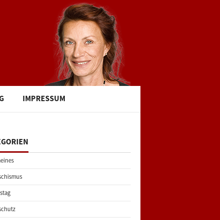
G
IMPRESSUM
EGORIEN
eines
schismus
stag
schutz