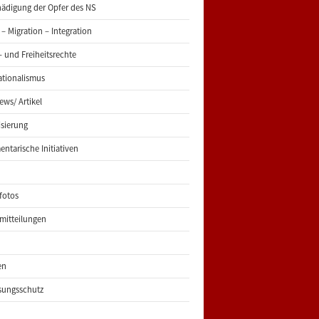
ädigung der Opfer des NS
 – Migration – Integration
 und Freiheitsrechte
ationalismus
iews/ Artikel
risierung
entarische Initiativen
fotos
mitteilungen
en
sungsschutz