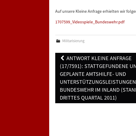
Auf unsere Kleine Anfrage erhielten wir fol
1707599_Videospiele_Bundeswehr.pdf
Militarisierung
Post
ANTWORT KLEINE ANFRAGE
navigation
(17/7591): STATTGEFUNDENE U
GEPLANTE AMTSHILFE- UND
UNTERSTÜTZUNGSLEISTUNGEN
BUNDESWEHR IM INLAND (STAN
DRITTES QUARTAL 2011)