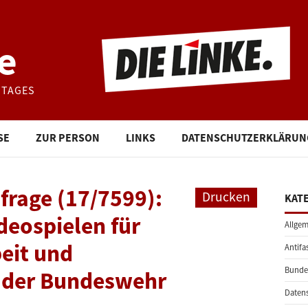
e
STAGES
SE
ZUR PERSON
LINKS
DATENSCHUTZERKLÄRUN
frage (17/7599):
Drucken
KAT
deospielen für
Allgem
beit und
Antifa
Bunde
 der Bundeswehr
Daten