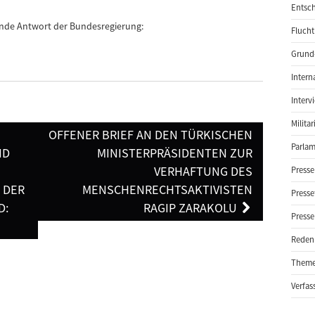
Entsch
gende Antwort der Bundesregierung:
Flucht
Grund-
Intern
Interv
Milita
OFFENER BRIEF AN DEN TÜRKISCHEN
Parlam
ND
MINISTERPRÄSIDENTEN ZUR
VERHAFTUNG DES
Presse
 DER
MENSCHENRECHTSAKTIVISTEN
Presse
D:
RAGIP ZARAKOLU
Presse
Reden
Them
Verfas