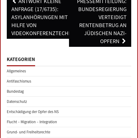
Post
ANTWORT KLEINE
PRESSEMITTEILUNG:
navigation
ANFRAGE (17/6735):
BUNDESREGIERUNG
ASYLANHÖRUNGEN MIT
VERTEIDIGT
HILFE VON
RENTENBETRUG AN
VIDEOKONFERENZTECHNIK
JÜDISCHEN NAZI-
OPFERN
KATEGORIEN
Allgemeines
Antifaschismus
Bundestag
Datenschutz
Entschädigung der Opfer des NS
Flucht – Migration – Integration
Grund- und Freiheitsrechte