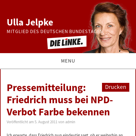
Ulla Jelpke
MITGLIED DES DEUTSCHEN BUNDESTAGES
MENU
THEMEN
Pressemitteilung:
Drucken
BUNDESTAG
Friedrich muss bei NPD-
Verbot Farbe bekennen
PRESSE
Veröffentlicht am
5. August 2011
von
admin
ZUR PERSON
Ich erwarte, dass Friedrich nun eindeutig sagt, ob er weiterhin an