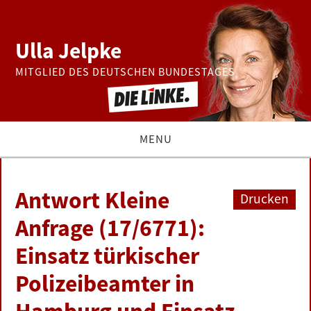
Ulla Jelpke
MITGLIED DES DEUTSCHEN BUNDESTAGES
MENU
THEMEN
Antwort Kleine
Drucken
BUNDESTAG
Anfrage (17/6771):
Einsatz türkischer
PRESSE
Polizeibeamter in
ZUR PERSON