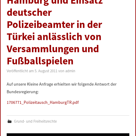
Hamburg und Einsatz
LINKS
deutscher
Polizeibeamter in der
DATENSCHUTZERKLÄRUNG
Türkei anlässlich von
IMPRESSUM
Versammlungen und
Fußballspielen
Veröffentlicht am
5. August 2011
von
admin
Auf unsere Kleine Anfrage erhielten wir folgende Antwort der
Bundesregierung:
1706771_Polizeitausch_HamburgTR.pdf
Grund- und Freiheitsrechte