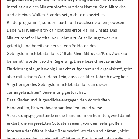
LINKS
Installation eines Miniaturdorfes mit dem Namen Klein-Mitrovica
und die eines Waffen-Standes sei „nicht ein spezielles
DATENSCHUTZERKLÄRUNG
Kinderprogramm“, sondern auch für Erwachsene offen gewesen.
Dabei war Klein-Mitrovica nicht das erste Mal im Einsatz. Das
Miniaturdorf sei bereits „vor Jahren zu Ausbildungszwecken
IMPRESSUM
gefertigt und bereits seinerzeit von Soldaten des
Gebirgsfernmeldebataillons 210 als Klein-Mitrovica/Kreis Zwickau
benannt“ worden, so die Regierung. Diese bezeichnet zwar die
Einrichtung als „mit wenig Umsicht aufgebaut und organisiert“, geht
aber mit keinem Wort darauf ein, dass sich über Jahre hinweg kein
Angehöriger des Gebirgsfernmeldebataillons an dieser
„unangebrachten“ Benennung gestört hat.
Dass Kinder und Jugendliche entgegen den Vorschriften
Handwaffen, Panzerabwehrhandwaffen und diverse
Ausrüstungsgegenstände in die Hand nehmen konnten, wird damit
erklärt, die eingesetzten Soldaten seien „von dem sehr großen
Interesse der Öffentlichkeit überrascht“ worden und hätten „nicht
immer unverzüglich eingreifen“ können. Das ist unglaubwürdig – es