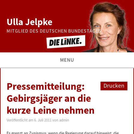
Ulla Jelpke
MITGLIED DES DEUTSCHEN BUNDESTAGES
MENU
THEMEN
Pressemitteilung:
Drucken
BUNDESTAG
Gebirgsjäger an die
kurze Leine nehmen
PRESSE
Veröffentlicht am
6. Juli 2011
von
admin
ZUR PERSON
Es grenzt an Zynismus, wenn die Regierung darauf hinweist, die