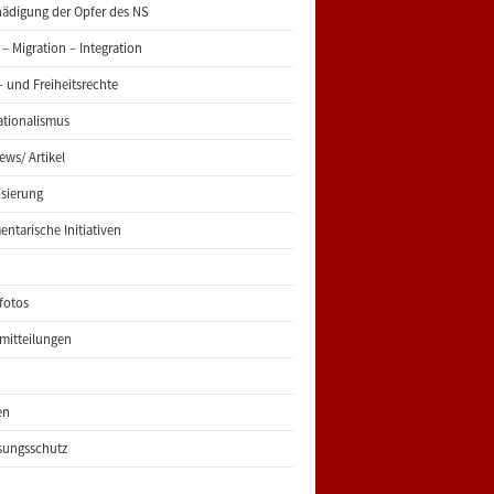
ädigung der Opfer des NS
 – Migration – Integration
 und Freiheitsrechte
ationalismus
iews/ Artikel
risierung
entarische Initiativen
fotos
mitteilungen
en
sungsschutz