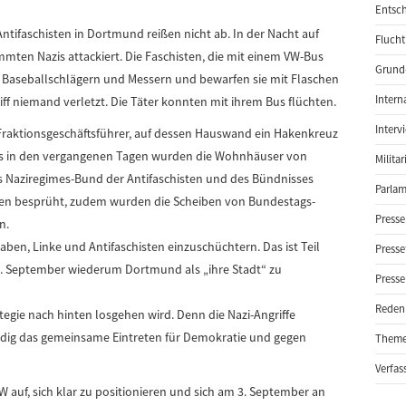
Entsch
ntifaschisten in Dortmund reißen nicht ab. In der Nacht auf
Flucht
ten Nazis attackiert. Die Faschisten, die mit einem VW-Bus
Grund-
 Baseballschlägern und Messern und bewarfen sie mit Flaschen
Intern
f niemand verletzt. Die Täter konnten mit ihrem Bus flüchten.
Interv
-Fraktionsgeschäftsführer, auf dessen Hauswand ein Hakenkreuz
ts in den vergangenen Tagen wurden die Wohnhäuser von
Milita
es Naziregimes-Bund der Antifaschisten und des Bündnisses
Parlam
en besprüht, zudem wurden die Scheiben von Bundestags-
Presse
n.
 haben, Linke und Antifaschisten einzuschüchtern. Das ist Teil
Presse
 3. September wiederum Dortmund als „ihre Stadt“ zu
Presse
Reden
rategie nach hinten losgehen wird. Denn die Nazi-Angriffe
ndig das gemeinsame Eintreten für Demokratie und gegen
Them
Verfas
W auf, sich klar zu positionieren und sich am 3. September an