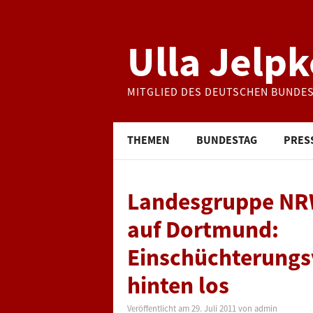
Ulla Jelpk
MITGLIED DES DEUTSCHEN BUNDE
THEMEN
BUNDESTAG
PRES
Landesgruppe NRW
auf Dortmund:
Einschüchterungs
hinten los
Veröffentlicht am
29. Juli 2011
von
admin