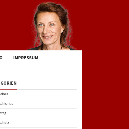
G
IMPRESSUM
EGORIEN
eines
schismus
stag
schutz