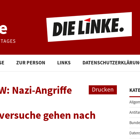
e
STAGES
SE
ZUR PERSON
LINKS
DATENSCHUTZERKLÄRUN
: Nazi-Angriffe
Drucken
KAT
Allgem
versuche gehen nach
Antifa
Bunde
Daten