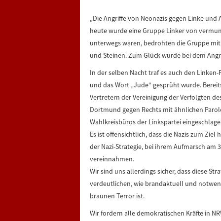
„Die Angriffe von Neonazis gegen Linke und A
heute wurde eine Gruppe Linker von vermumm
unterwegs waren, bedrohten die Gruppe mit
und Steinen. Zum Glück wurde bei dem Angrif
In der selben Nacht traf es auch den Linken
und das Wort „Jude“ gesprüht wurde. Berei
Vertretern der Vereinigung der Verfolgten d
Dortmund gegen Rechts mit ähnlichen Parol
Wahlkreisbüros der Linkspartei eingeschlage
Es ist offensichtlich, dass die Nazis zum Ziel
der Nazi-Strategie, bei ihrem Aufmarsch am
vereinnahmen.
Wir sind uns allerdings sicher, dass diese St
verdeutlichen, wie brandaktuell und notwe
braunen Terror ist.
Wir fordern alle demokratischen Kräfte in NR