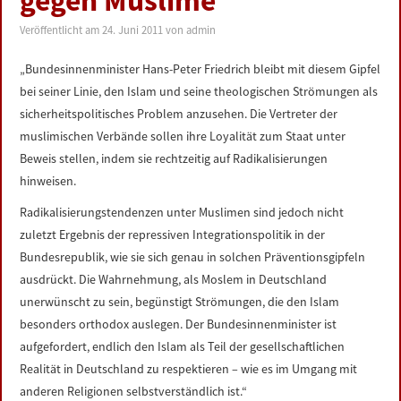
gegen Muslime
LINKS
Veröffentlicht am
24. Juni 2011
von
admin
DATENSCHUTZERKLÄRUNG
„Bundesinnenminister Hans-Peter Friedrich bleibt mit diesem Gipfel
bei seiner Linie, den Islam und seine theologischen Strömungen als
IMPRESSUM
sicherheitspolitisches Problem anzusehen. Die Vertreter der
muslimischen Verbände sollen ihre Loyalität zum Staat unter
Beweis stellen, indem sie rechtzeitig auf Radikalisierungen
hinweisen.
Radikalisierungstendenzen unter Muslimen sind jedoch nicht
zuletzt Ergebnis der repressiven Integrationspolitik in der
Bundesrepublik, wie sie sich genau in solchen Präventionsgipfeln
ausdrückt. Die Wahrnehmung, als Moslem in Deutschland
unerwünscht zu sein, begünstigt Strömungen, die den Islam
besonders orthodox auslegen. Der Bundesinnenminister ist
aufgefordert, endlich den Islam als Teil der gesellschaftlichen
Realität in Deutschland zu respektieren – wie es im Umgang mit
anderen Religionen selbstverständlich ist.“