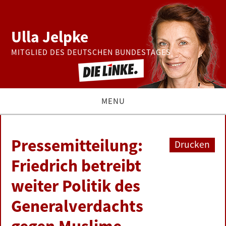
Ulla Jelpke
MITGLIED DES DEUTSCHEN BUNDESTAGES
MENU
THEMEN
Pressemitteilung:
Drucken
BUNDESTAG
Friedrich betreibt
weiter Politik des
PRESSE
Generalverdachts
ZUR PERSON