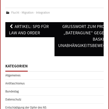
Flucht - Migration - Integration
Post
ARTIKEL: SPD FÜR
GRUSSWORT ZUM PROZES
navigation
LAW AND ORDER
BATERAGUNE“ GEGEN DI
ASKISCH
NABHÄNGIKEITSBEWEGU
KATEGORIEN
Allgemeines
Antifaschismus
Bundestag
Datenschutz
Entschädigung der Opfer des NS