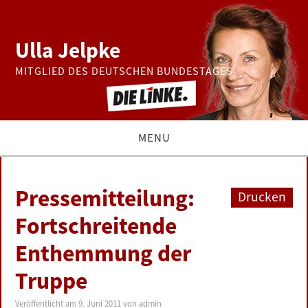
Ulla Jelpke
MITGLIED DES DEUTSCHEN BUNDESTAGES
MENU
THEMEN
Pressemitteilung:
Drucken
BUNDESTAG
Fortschreitende
Enthemmung der
PRESSE
Truppe
ZUR PERSON
Veröffentlicht am
9. Juni 2011
von
admin