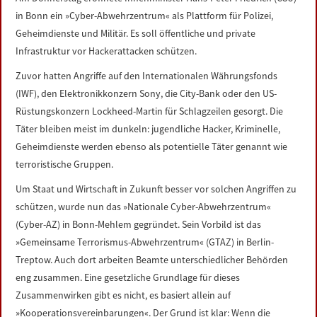
LINKS
in Bonn ein »Cyber-Abwehrzentrum« als Plattform für Polizei,
Geheimdienste und Militär. Es soll öffentliche und private
DATENSCHUTZERKLÄRUNG
Infrastruktur vor Hackerattacken schützen.
Zuvor hatten Angriffe auf den Internationalen Währungsfonds
IMPRESSUM
(IWF), den Elektronikkonzern Sony, die City-Bank oder den US-
Rüstungskonzern Lockheed-Martin für Schlagzeilen gesorgt. Die
Täter bleiben meist im dunkeln: jugendliche Hacker, Kriminelle,
Geheimdienste werden ebenso als potentielle Täter genannt wie
terroristische Gruppen.
Um Staat und Wirtschaft in Zukunft besser vor solchen Angriffen zu
schützen, wurde nun das »Nationale Cyber-Abwehrzentrum«
(Cyber-AZ) in Bonn-Mehlem gegründet. Sein Vorbild ist das
»Gemeinsame Terrorismus-Abwehrzentrum« (GTAZ) in Berlin-
Treptow. Auch dort arbeiten Beamte unterschiedlicher Behörden
eng zusammen. Eine gesetzliche Grundlage für dieses
Zusammenwirken gibt es nicht, es basiert allein auf
»Kooperationsvereinbarungen«. Der Grund ist klar: Wenn die