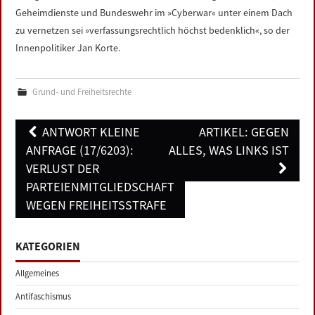
Geheimdienste und Bundeswehr im »Cyberwar« unter einem Dach
zu vernetzen sei »verfassungsrechtlich höchst bedenklich«, so der
Innenpolitiker Jan Korte.
Grund- und Freiheitsrechte
Post
ANTWORT KLEINE
ARTIKEL: GEGEN
navigation
ANFRAGE (17/6203):
ALLES, WAS LINKS IST
VERLUST DER
PARTEIENMITGLIEDSCHAFT
WEGEN FREIHEITSSTRAFE
KATEGORIEN
Allgemeines
Antifaschismus