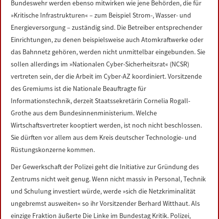
Bundeswehr werden ebenso mitwirken wie jene Behörden, die für
»Kritische Infrastrukturen« – zum Beispiel Strom-, Wasser- und
Energieversorgung – zuständig sind. Die Betreiber entsprechender
Einrichtungen, zu denen beispielsweise auch Atomkraftwerke oder
das Bahnnetz gehören, werden nicht unmittelbar eingebunden. Sie
sollen allerdings im »Nationalen Cyber-Sicherheitsrat« (NCSR)
vertreten sein, der die Arbeit im Cyber-AZ koordiniert. Vorsitzende
des Gremiums ist die Nationale Beauftragte für
Informationstechnik, derzeit Staatssekretärin Cornelia Rogall-
Grothe aus dem Bundesinnenministerium. Welche
Wirtschaftsvertreter kooptiert werden, ist noch nicht beschlossen.
Sie dürften vor allem aus dem Kreis deutscher Technologie- und
Rüstungskonzerne kommen.
Der Gewerkschaft der Polizei geht die Initiative zur Gründung des
Zentrums nicht weit genug. Wenn nicht massiv in Personal, Technik
und Schulung investiert würde, werde »sich die Netzkriminalität
ungebremst ausweiten« so ihr Vorsitzender Berhard Witthaut. Als
einzige Fraktion äußerte Die Linke im Bundestag Kritik. Polizei,