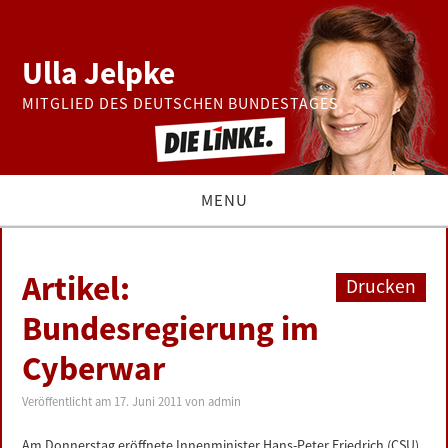
Ulla Jelpke
MITGLIED DES DEUTSCHEN BUNDESTAGES
MENU
THEMEN
Artikel:
Drucken
BUNDESTAG
Bundesregierung im
Cyberwar
PRESSE
Veröffentlicht am
17. Juni 2011
von
admin
ZUR PERSON
Am Donnerstag eröffnete Innenminister Hans-Peter Friedrich (CSU)