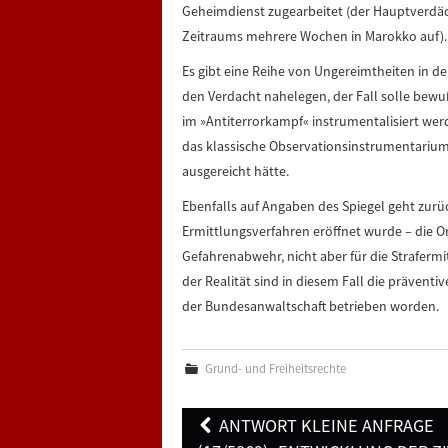
Geheimdienst zugearbeitet (der Hauptverdäch
Zeitraums mehrere Wochen in Marokko auf).
Es gibt eine Reihe von Ungereimtheiten in der
den Verdacht nahelegen, der Fall solle bewu
im »Antiterrorkampf« instrumentalisiert w
das klassische Observationsinstrumentarium
ausgereicht hätte.
Ebenfalls auf Angaben des Spiegel geht zurü
Ermittlungsverfahren eröffnet wurde – die 
Gefahrenabwehr, nicht aber für die Strafermit
der Realität sind in diesem Fall die prävent
der Bundesanwaltschaft betrieben worden.
Grund- und Freiheitsrechte
Post
ANTWORT KLEINE ANFRAGE