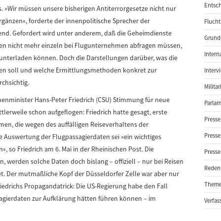
Entsch
 »Wir müssen unsere bisherigen Antiterrorgesetze nicht nur
rgänzen«, forderte der innenpolitische Sprecher der
Flucht
nd. Gefordert wird unter anderem, daß die Geheimdienste
Grund-
n nicht mehr einzeln bei Flugunternehmen abfragen müssen,
Intern
runterladen können. Doch die Darstellungen darüber, was die
ben soll und welche Ermittlungsmethoden konkret zur
Interv
chsichtig.
Milita
nenminister Hans-Peter Friedrich (CSU) Stimmung für neue
Parlam
lerweile schon aufgeflogen: Friedrich hatte gesagt, erste
Presse
n, die wegen des auffälligen Reiseverhaltens der
Presse
 Auswertung der Flugpassagierdaten sei »ein wichtiges
 so Friedrich am 6. Mai in der Rheinischen Post. Die
Presse
 werden solche Daten doch bislang – offiziell – nur bei Reisen
Reden
tet. Der mutmaßliche Kopf der Düsseldorfer Zelle war aber nur
Them
riedrichs Propagandatrick: Die US-Regierung habe den Fall
ssagierdaten zur Aufklärung hätten führen können – im
Verfas