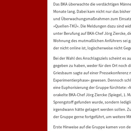
Das BKA überwachte die verdächtigen Männe
Monate lang. Dabei kam nicht nur das bisher
und Überwachungsmaßnahmen zum Einsatz, s
»Quellen-TKÜ«. Die Meldungen dazu sind wide
unter Berufung auf BKA-Chef Jörg Ziercke, di
Wohnung des mutmaßlichen Anführers sei gar
der nicht online ist, logischerweise nicht G
Bei der Wahl des Anschlagsziels scheint es a
gegeben zu haben, weder für den Ort noch di
Griesbaum sagte auf einer Pressekonferenz 
Experimentierphase« gewesen. Dennoch schl
eine Euphorisierung der Gruppe fürchtete: »M
orakelte BKA-Chef Jörg Ziercke (Spiegel, 1. M
Sprengstoff gefunden wurde, sondern ledigli
irgendwann hätte gelagert werden sollen. Zug
der Gruppe gerne fortgeführt, um weitere Mit
Erste Hinweise auf die Gruppe kamen von de