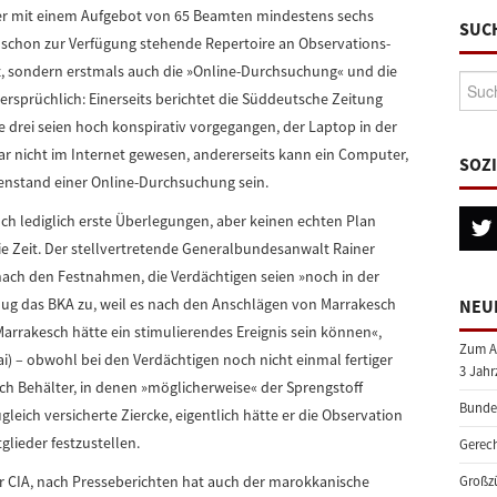
r mit einem Aufgebot von 65 Beamten mindestens sechs
SUC
 schon zur Verfügung stehende Repertoire an Observations-
ondern erstmals auch die »Online-Durchsuchung« und die
Suche
rsprüchlich: Einerseits berichtet die Süddeutsche Zeitung
e drei seien hoch konspirativ vorgegangen, der Laptop in der
 nicht im Internet gewesen, andererseits kann ein Computer,
SOZ
egenstand einer Online-Durchsuchung sein.
uch lediglich erste Überlegungen, aber keinen echten Plan
e Zeit. Der stellvertretende Generalbundesanwalt Rainer
nach den Festnahmen, die Verdächtigen seien »noch in der
ug das BKA zu, weil es nach den Anschlägen von Marrakesch
NEU
arrakesch hätte ein stimulierendes Ereignis sein können«,
Zum A
ai) – obwohl bei den Verdächtigen noch nicht einmal fertiger
3 Jahr
ch Behälter, in denen »möglicherweise« der Sprengstoff
Bundes
leich versicherte Ziercke, eigentlich hätte er die Observation
glieder festzustellen.
Gerech
r CIA, nach Presseberichten hat auch der marokkanische
Großzü