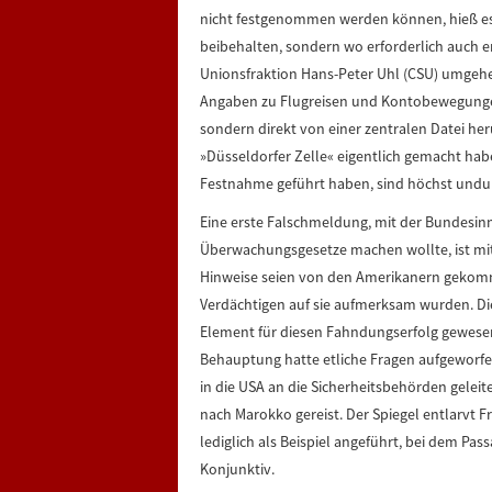
nicht festgenommen werden können, hieß es.
beibehalten, sondern wo erforderlich auch e
Unionsfraktion Hans-Peter Uhl (CSU) umgehe
Angaben zu Flugreisen und Kontobewegunge
sondern direkt von einer zentralen Datei he
»Düsseldorfer Zelle« eigentlich gemacht ha
Festnahme geführt haben, sind höchst undur
Eine erste Falschmeldung, mit der Bundesin
Überwachungsgesetze machen wollte, ist mitt
Hinweise seien von den Amerikanern gekomme
Verdächtigen auf sie aufmerksam wurden. Die
Element für diesen Fahndungserfolg gewesen«,
Behauptung hatte etliche Fragen aufgeworfen,
in die USA an die Sicherheitsbehörden gelei
nach Marokko gereist. Der Spiegel entlarvt F
lediglich als Beispiel angeführt, bei dem Pa
Konjunktiv.