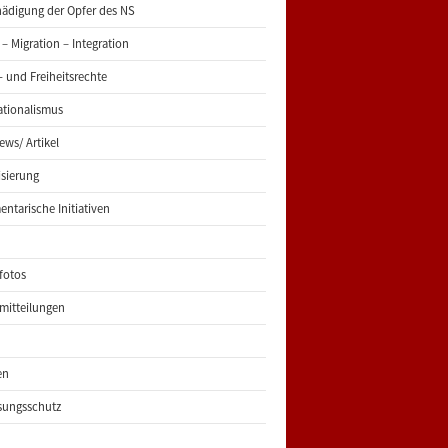
ädigung der Opfer des NS
 – Migration – Integration
 und Freiheitsrechte
ationalismus
iews/ Artikel
risierung
entarische Initiativen
fotos
mitteilungen
en
sungsschutz