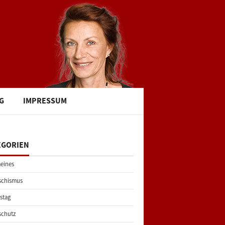
G
IMPRESSUM
EGORIEN
eines
schismus
stag
schutz