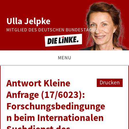
Ulla Jelpke
MITGLIED DES DEUTSCHEN BUNDESTAGES
MENU
THEMEN
Antwort Kleine
Drucken
BUNDESTAG
Anfrage (17/6023):
Forschungsbedingunge
PRESSE
n beim Internationalen
ZUR PERSON