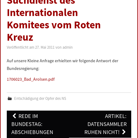
Suchdienst des
LINKS
Internationalen
Komitees vom Roten
DATENSCHUTZERKLÄRUNG
Kreuz
IMPRESSUM
Veröffentlicht am
27. Mai 2011
von
admin
Auf unsere Kleine Anfrage erhielten wir folgende Antwort der
Bundesregierung:
1706023_Bad_Arolsen.pdf
Entschädigung der Opfer des NS
Post
REDE IM
ARTIKEL:
navigation
BUNDESTAG:
DATENSAMMLER
ABSCHIEBUNGEN
RUHEN NICHT!