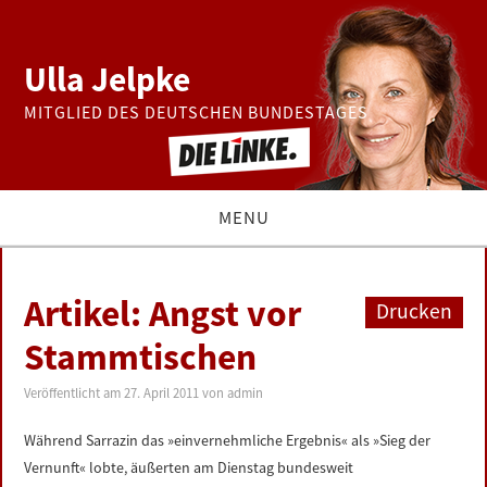
Ulla Jelpke
MITGLIED DES DEUTSCHEN BUNDESTAGES
MENU
THEMEN
Artikel: Angst vor
Drucken
BUNDESTAG
Stammtischen
PRESSE
Veröffentlicht am
27. April 2011
von
admin
Während Sarrazin das »einvernehmliche Ergebnis« als »Sieg der
ZUR PERSON
Vernunft« lobte, äußerten am Dienstag bundesweit