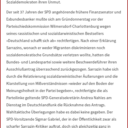
Sozialdemokraten ihren Unmut.
LINKS
Der seit 37 Jahren der SPD angehörende frühere Finanzsenator und
Exbundesbanker mußte sich am Gründonnerstag vor der
DATENSCHUTZERKLÄRUNG
Parteischiedskommission Wilmersdorf-Charlottenburg wegen
seines rassistischen und sozialdarwinistischen Bestsellers
IMPRESSUM
»Deutschland schafft sich ab« rechtfertigen. Nach einer Erklärung
Sarrazins, wonach er weder Migranten diskriminieren noch
sozialdemokratische Grundsätze verletzen wollte, hatten die
Bundes- und Landespartei sowie weitere Beschwerdeführer ihren
Ausschlußantrag überraschend zurückgezogen. Sarrazin habe sich
durch die Relativierung sozialdarwinistischer Äußerungen und die
Klarstellung von Mißverständnissen »wieder auf den Boden der
Meinungsfreiheit in der Partei begeben«, rechtfertigte die als
Parteilinke geltende SPD-Generalsekretärin Andrea Nahles am
Dienstag im Deutschlandfunk die Rücknahme des Antrags.
Wahltaktische Überlegungen habe es dabei keine gegeben. Der
SPD-Vorsitzende Sigmar Gabriel, der in der Öffentlichkeit zwar als
scharfer Sarrazin-Kritiker auftrat, doch sich gleichzeitig ganz in