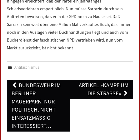
hingegen erleichtert, daß der Partei ein jahrelanges
Schiedsverfahren erspart blieb. Nun müsse Sarrazin durch sein
Auftreten beweisen, daß er in der SPD noch zu Hause sei. Daß
Sarrazin sein weit über eine Million Mal verkauftes Buch, das immer
noch in den Auslagen vieler Buchhandlungen liegt und auch vom
Bücherdienst der faschistischen NPD vertrieben wird, nun vom
Markt zurückzieht, ist nicht bekannt
Antifaschismus
Post
BUNDESWEHR IM
ARTIKEL »KAMPF UM
navigation
BERLINER
DIE STRASSE«
MAUERPARK: NUR
POLITISCH, NICHT
EINSATZMÄSSIG I
NTERESSIERT…