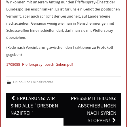
Wir können mit unserem Antrag nur den Pfefferspray-Einsatz der
Bundespolizei einschränken. Es ist für uns ein Gebot der politischen
Vernunft, aber auch schlicht der Gesundheit, auf Länderebene
nachzuziehen. Genauso wenig wie man in Menschenmengen mit
Schusswaffen hineinschießen darf, darf man sie mit Pfefferspray
überziehen.
(Rede nach Vereinbarung zwischen den Fraktionen zu Protokoll
gegeben)
1705055_Pfefferspray_beschränken.pdf
Grund- und Freiheitsrechte
Post
ERKLÄRUNG: WIR
PRESSEMITTEILUNG:
navigation
SIND ALLE `DRESDEN
ABSCHIEBUNGEN
NAZIFREI´
NACH SYRIEN
STOPPEN!