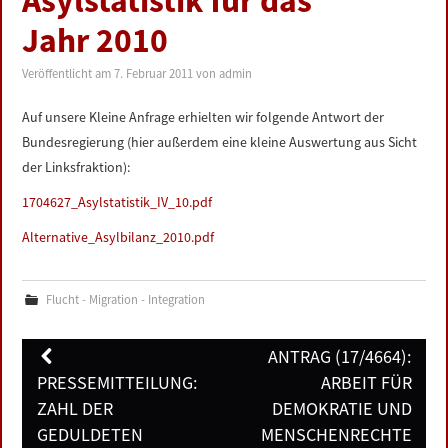
Asylstatistik für das
LINKS
Jahr 2010
DATENSCHUTZERKLÄRUNG
Veröffentlicht am
7. Februar 2011
von
admin
Auf unsere Kleine Anfrage erhielten wir folgende Antwort der
IMPRESSUM
Bundesregierung (hier außerdem eine kleine Auswertung aus Sicht
der Linksfraktion):
1704627_Asylstatistik_IV_10.pdf
Alternative_Asylbilanz_2010.pdf
Flucht - Migration - Integration
Post
ANTRAG (17/4664):
navigation
PRESSEMITTEILUNG:
ARBEIT FÜR
ZAHL DER
DEMOKRATIE UND
GEDULDETEN
MENSCHENRECHTE