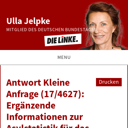
Ulla Jelpke
MITGLIED DES DEUTSCHEN BUNDESTAGES
MENU
THEMEN
Antwort Kleine
Drucken
BUNDESTAG
Anfrage (17/4627):
Ergänzende
PRESSE
Informationen zur
ZUR PERSON