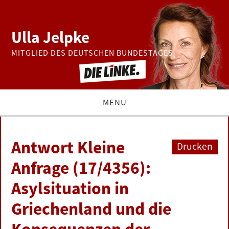
Ulla Jelpke
MITGLIED DES DEUTSCHEN BUNDESTAGES
MENU
THEMEN
Antwort Kleine
Drucken
BUNDESTAG
Anfrage (17/4356):
Asylsituation in
PRESSE
Griechenland und die
ZUR PERSON