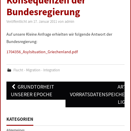
Konsequenzen der
LINKS
Bundesregierung
DATENSCHUTZERKLÄRUNG
Veröffentlicht am
17. Januar 2011
von
admin
Auf unsere Kleine Anfrage erhielten wir folgende Antwort der
IMPRESSUM
Bundesregierung:
1704356_Asylsituation_Griechenland.pdf
Flucht - Migration - Integration
Post
GRUNDTORHEIT
ARTIK
navigation
UNSERER EPOCHE
VORRATSDATENSPEICHER
LIGH
KATEGORIEN
Allgemeines