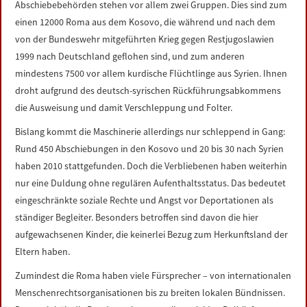
Abschiebebehörden stehen vor allem zwei Gruppen. Dies sind zum
LINKS
einen 12000 Roma aus dem Kosovo, die während und nach dem
von der Bundeswehr mitgeführten Krieg gegen Restjugoslawien
DATENSCHUTZERKLÄRUNG
1999 nach Deutschland geflohen sind, und zum anderen
mindestens 7500 vor allem kurdische Flüchtlinge aus Syrien. Ihnen
IMPRESSUM
droht aufgrund des deutsch-syrischen Rückführungsabkommens
die Ausweisung und damit Verschleppung und Folter.
Bislang kommt die Maschinerie allerdings nur schleppend in Gang:
Rund 450 Abschiebungen in den Kosovo und 20 bis 30 nach Syrien
haben 2010 stattgefunden. Doch die Verbliebenen haben weiterhin
nur eine Duldung ohne regulären Aufenthaltsstatus. Das bedeutet
eingeschränkte soziale Rechte und Angst vor Deportationen als
ständiger Begleiter. Besonders betroffen sind davon die hier
aufgewachsenen Kinder, die keinerlei Bezug zum Herkunftsland der
Eltern haben.
Zumindest die Roma haben viele Fürsprecher – von internationalen
Menschenrechtsorganisationen bis zu breiten lokalen Bündnissen.