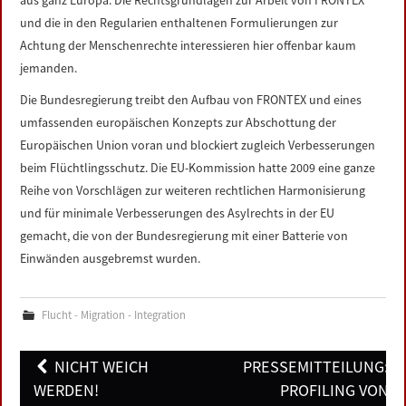
aus ganz Europa. Die Rechtsgrundlagen zur Arbeit von FRONTEX
und die in den Regularien enthaltenen Formulierungen zur
Achtung der Menschenrechte interessieren hier offenbar kaum
jemanden.
Die Bundesregierung treibt den Aufbau von FRONTEX und eines
umfassenden europäischen Konzepts zur Abschottung der
Europäischen Union voran und blockiert zugleich Verbesserungen
beim Flüchtlingsschutz. Die EU-Kommission hatte 2009 eine ganze
Reihe von Vorschlägen zur weiteren rechtlichen Harmonisierung
und für minimale Verbesserungen des Asylrechts in der EU
gemacht, die von der Bundesregierung mit einer Batterie von
Einwänden ausgebremst wurden.
Flucht - Migration - Integration
Post
NICHT WEICH
PRESSEMITTEILUNG:
navigation
WERDEN!
PROFILING VON