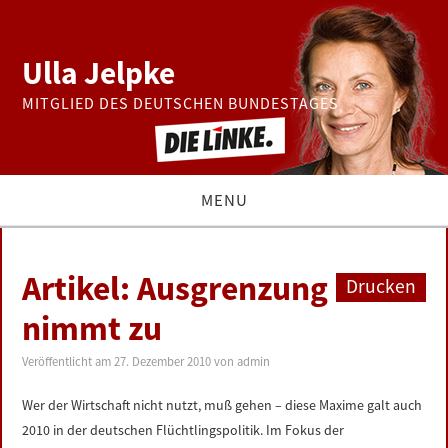
Ulla Jelpke
MITGLIED DES DEUTSCHEN BUNDESTAGES
MENU
THEMEN
Artikel: Ausgrenzung
Drucken
BUNDESTAG
nimmt zu
PRESSE
Veröffentlicht am
27. Dezember 2010
von
admin
Wer der Wirtschaft nicht nutzt, muß gehen – diese Maxime galt auch
ZUR PERSON
2010 in der deutschen Flüchtlingspolitik. Im Fokus der