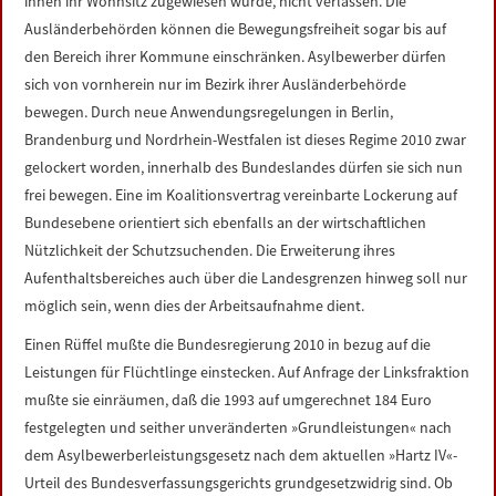
ihnen ihr Wohnsitz zugewiesen wurde, nicht verlassen. Die
Ausländerbehörden können die Bewegungsfreiheit sogar bis auf
den Bereich ihrer Kommune einschränken. Asylbewerber dürfen
sich von vornherein nur im Bezirk ihrer Ausländerbehörde
bewegen. Durch neue Anwendungsregelungen in Berlin,
Brandenburg und Nordrhein-Westfalen ist dieses Regime 2010 zwar
gelockert worden, innerhalb des Bundeslandes dürfen sie sich nun
frei bewegen. Eine im Koalitionsvertrag vereinbarte Lockerung auf
Bundesebene orientiert sich ebenfalls an der wirtschaftlichen
Nützlichkeit der Schutzsuchenden. Die Erweiterung ihres
Aufenthaltsbereiches auch über die Landesgrenzen hinweg soll nur
möglich sein, wenn dies der Arbeitsaufnahme dient.
Einen Rüffel mußte die Bundesregierung 2010 in bezug auf die
Leistungen für Flüchtlinge einstecken. Auf Anfrage der Linksfraktion
mußte sie einräumen, daß die 1993 auf umgerechnet 184 Euro
festgelegten und seither unveränderten »Grundleistungen« nach
dem Asylbewerberleistungsgesetz nach dem aktuellen »Hartz IV«-
Urteil des Bundesverfassungsgerichts grundgesetzwidrig sind. Ob