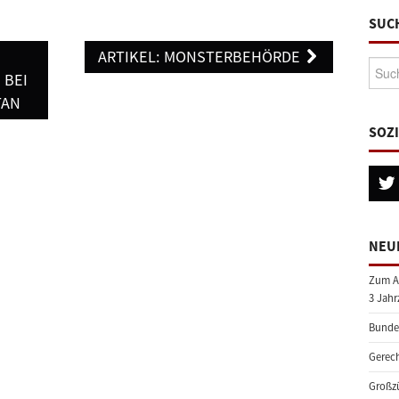
SUC
ARTIKEL: MONSTERBEHÖRDE
Suche
 BEI
TAN
SOZ
NEU
Zum A
3 Jahr
Bundes
Gerech
Großzü