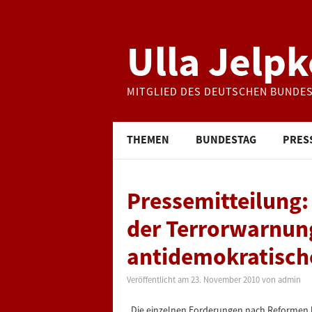
Ulla Jelpk
MITGLIED DES DEUTSCHEN BUNDE
THEMEN
BUNDESTAG
PRES
Pressemitteilung:
der Terrorwarnun
antidemokratisch
Veröffentlicht am
23. November 2010
von
admin
„Die einzelnen Forderungen nach Reformen 