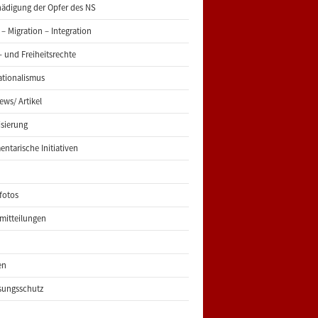
ädigung der Opfer des NS
 – Migration – Integration
 und Freiheitsrechte
ationalismus
iews/ Artikel
risierung
entarische Initiativen
fotos
mitteilungen
en
sungsschutz