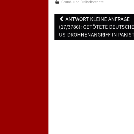
Grund- und Freiheitsrechte
Post
ANTWORT KLEINE ANFRAGE
navigation
(17/3786): GETÖTETE DEUTSCHE
US-DROHNENANGRIFF IN PAKIS