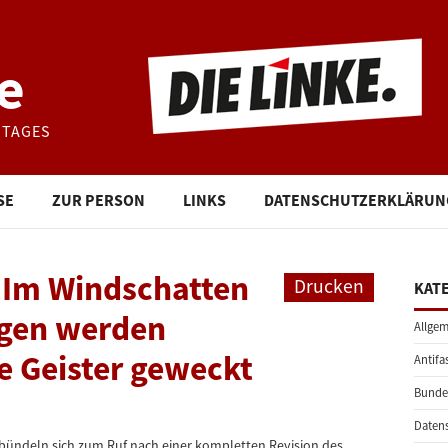
e
STAGES
SE
ZUR PERSON
LINKS
DATENSCHUTZERKLÄRUN
 Im Windschatten
Drucken
KAT
gen werden
Allgem
e Geister geweckt
Antifa
Bunde
Daten
bündeln sich zum Ruf nach einer kompletten Revision des