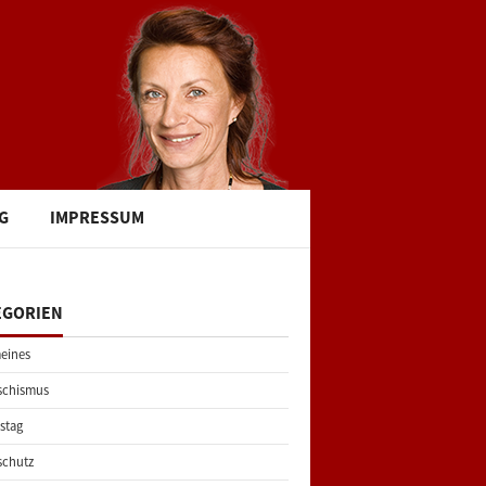
G
IMPRESSUM
EGORIEN
eines
schismus
stag
schutz