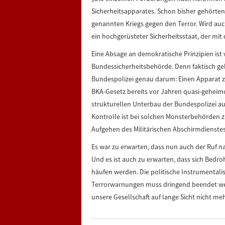
Sicherheitsapparates. Schon bisher gehörte
genannten Kriegs gegen den Terror. Wird auc
ein hochgerüsteter Sicherheitsstaat, der mi
Eine Absage an demokratische Prinzipien ist 
Bundessicherheitsbehörde. Denn faktisch 
Bundespolizei genau darum: Einen Apparat zu 
BKA-Gesetz bereits vor Jahren quasi-geheim
strukturellen Unterbau der Bundespolizei a
Kontrolle ist bei solchen Monsterbehörden zu
Aufgehen des Militärischen Abschirmdienste
Es war zu erwarten, dass nun auch der Ruf n
Und es ist auch zu erwarten, dass sich Bedr
häufen werden. Die politische Instrumentali
Terrorwarnungen muss dringend beendet wer
unsere Gesellschaft auf lange Sicht nicht meh