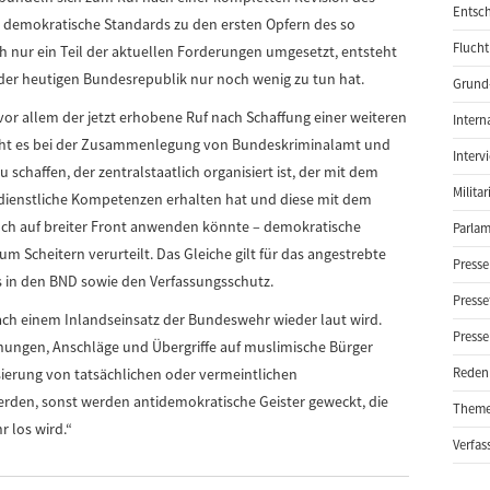
Entsch
n demokratische Standards zu den ersten Opfern des so
Flucht
h nur ein Teil der aktuellen Forderungen umgesetzt, entsteht
t der heutigen Bundesrepublik nur noch wenig zu tun hat.
Grund-
vor allem der jetzt erhobene Ruf nach Schaffung einer weiteren
Intern
geht es bei der Zusammenlegung von Bundeskriminalamt und
Interv
schaffen, der zentralstaatlich organisiert ist, der mit dem
Milita
dienstliche Kompetenzen erhalten hat und diese mit dem
uch auf breiter Front anwenden könnte – demokratische
Parlam
m Scheitern verurteilt. Das Gleiche gilt für das angestrebte
Presse
s in den BND sowie den Verfassungsschutz.
Presse
ach einem Inlandseinsatz der Bundeswehr wieder laut wird.
Presse
ohungen, Anschläge und Übergriffe auf muslimische Bürger
sierung von tatsächlichen oder vermeintlichen
Reden
den, sonst werden antidemokratische Geister geweckt, die
Them
r los wird.“
Verfas