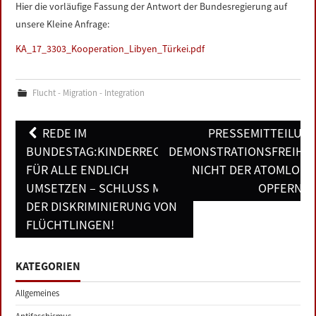
Hier die vorläufige Fassung der Antwort der Bundesregierung auf
unsere Kleine Anfrage:
KA_17_3303_Kooperation_Libyen_Türkei.pdf
Flucht - Migration - Integration
Post
REDE IM
PRESSEMITTEILUNG
navigation
BUNDESTAG:KINDERRECHTE
DEMONSTRATIONSFREIHEI
FÜR ALLE ENDLICH
NICHT DER ATOMLOBB
UMSETZEN – SCHLUSS MIT
OPFERN!
DER DISKRIMINIERUNG VON
FLÜCHTLINGEN!
KATEGORIEN
Allgemeines