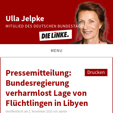
Ulla Jelpke
MITGLIED DES DEUTSCHEN BUNDESTAGES
MENU
THEMEN
Pressemitteilung:
Drucken
BUNDESTAG
Bundesregierung
verharmlost Lage von
PRESSE
Flüchtlingen in Libyen
ZUR PERSON
Veröffentlicht am
1. November 2010
von
admin