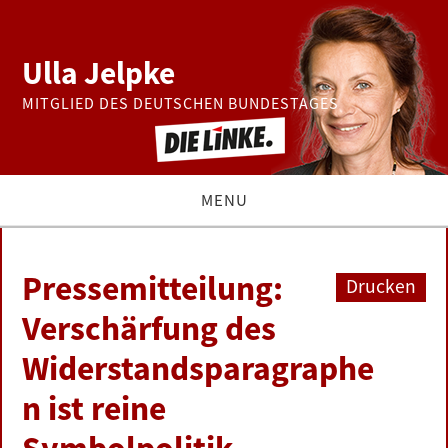
Ulla Jelpke
MITGLIED DES DEUTSCHEN BUNDESTAGES
MENU
THEMEN
Pressemitteilung:
Drucken
BUNDESTAG
Verschärfung des
Widerstandsparagraphe
PRESSE
n ist reine
ZUR PERSON