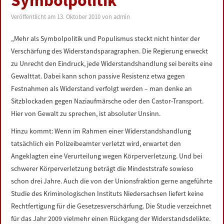
Symbolpolitik
LINKS
Veröffentlicht am
13. Oktober 2010
von
admin
DATENSCHUTZERKLÄRUNG
„Mehr als Symbolpolitik und Populismus steckt nicht hinter der
Verschärfung des Widerstandsparagraphen. Die Regierung erweckt
IMPRESSUM
zu Unrecht den Eindruck, jede Widerstandshandlung sei bereits eine
Gewalttat. Dabei kann schon passive Resistenz etwa gegen
Festnahmen als Widerstand verfolgt werden – man denke an
Sitzblockaden gegen Naziaufmärsche oder den Castor-Transport.
Hier von Gewalt zu sprechen, ist absoluter Unsinn.
Hinzu kommt: Wenn im Rahmen einer Widerstandshandlung
tatsächlich ein Polizeibeamter verletzt wird, erwartet den
Angeklagten eine Verurteilung wegen Körperverletzung. Und bei
schwerer Körperverletzung beträgt die Mindeststrafe sowieso
schon drei Jahre. Auch die von der Unionsfraktion gerne angeführte
Studie des Kriminologischen Instituts Niedersachsen liefert keine
Rechtfertigung für die Gesetzesverschärfung. Die Studie verzeichnet
für das Jahr 2009 vielmehr einen Rückgang der Widerstandsdelikte.