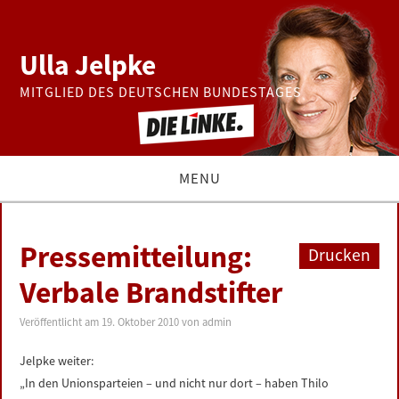
Ulla Jelpke
MITGLIED DES DEUTSCHEN BUNDESTAGES
MENU
THEMEN
Pressemitteilung:
Drucken
BUNDESTAG
Verbale Brandstifter
PRESSE
Veröffentlicht am
19. Oktober 2010
von
admin
Jelpke weiter:
ZUR PERSON
„In den Unionsparteien – und nicht nur dort – haben Thilo