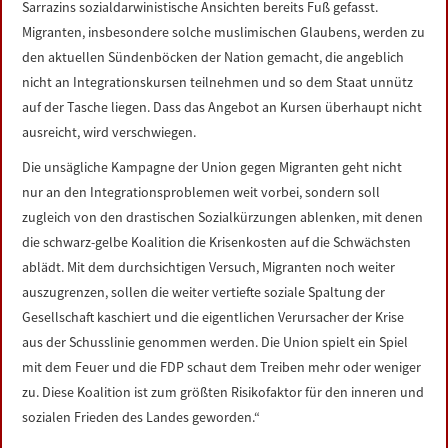
Sarrazins sozialdarwinistische Ansichten bereits Fuß gefasst.
LINKS
Migranten, insbesondere solche muslimischen Glaubens, werden zu
den aktuellen Sündenböcken der Nation gemacht, die angeblich
DATENSCHUTZERKLÄRUNG
nicht an Integrationskursen teilnehmen und so dem Staat unnütz
auf der Tasche liegen. Dass das Angebot an Kursen überhaupt nicht
IMPRESSUM
ausreicht, wird verschwiegen.
Die unsägliche Kampagne der Union gegen Migranten geht nicht
nur an den Integrationsproblemen weit vorbei, sondern soll
zugleich von den drastischen Sozialkürzungen ablenken, mit denen
die schwarz-gelbe Koalition die Krisenkosten auf die Schwächsten
ablädt. Mit dem durchsichtigen Versuch, Migranten noch weiter
auszugrenzen, sollen die weiter vertiefte soziale Spaltung der
Gesellschaft kaschiert und die eigentlichen Verursacher der Krise
aus der Schusslinie genommen werden. Die Union spielt ein Spiel
mit dem Feuer und die FDP schaut dem Treiben mehr oder weniger
zu. Diese Koalition ist zum größten Risikofaktor für den inneren und
sozialen Frieden des Landes geworden.“