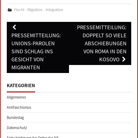
Flucht - Migration - Integration
Post
PRESSEMITTEILUNG:
navigation
PRESSEMITTEILUNG:
DOPPELT SO VIELE
UNIONS-PAROLEN
ABSCHIEBUNGEN
SIND SCHLAG INS
VON ROMA IN DEN
GESICHT VON
KOSOVO
MIGRANTEN
KATEGORIEN
Allgemeines
Antifaschismus
Bundestag
Datenschutz
Entschädigung der Opfer des NS