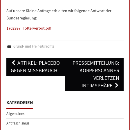
LINKS
Auf unsere Kleine Anfrage erhielten wir folgende Antwort der
Bundesregierung:
DATENSCHUTZERKLÄRUNG
1702997_Folterverbot.pdf
IMPRESSUM
Grund- und Freiheitsrechte
Post
ARTIKEL: PLACEBO
PRESSEMITTEILUNG:
navigation
GEGEN MISSBRAUCH
KÖRPERSCANNER
VERLETZEN
INTIMSPHÄRE
KATEGORIEN
Allgemeines
Antifaschismus