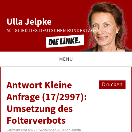
Ulla Jelpke
MITGLIED DES DEUTSCHEN BUNDESTAGES
MENU
THEMEN
Antwort Kleine
Drucken
BUNDESTAG
Anfrage (17/2997):
Umsetzung des
PRESSE
Folterverbots
ZUR PERSON
Veröffentlicht am
23. September 2010
von
admin