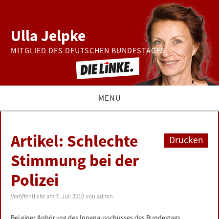
Ulla Jelpke
MITGLIED DES DEUTSCHEN BUNDESTAGES
MENU
THEMEN
Artikel: Schlechte
Drucken
BUNDESTAG
Stimmung bei der
Polizei
PRESSE
Veröffentlicht am
7. Juli 2010
von
admin
ZUR PERSON
Bei einer Anhörung des Innenausschusses des Bundestags