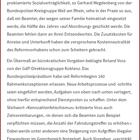
proklamierte Sozialverträglichkeit, so Gerhard Megdenberg von der
Bundespolizei-Kreisgruppe Weil am Rhein, sehe in der Praxis so aus,
daß ein Beamter, der wegen seiner Familie heimatnah eingesetzt
werde, die Hälfte des Jahres »auf Abordnung« geschickt werde. Die
Beamten fehlen dann an ihren Entsendeorten. Die Zusatzkosten für
Anreise und Unterkunft haben die versprochene Kostenneutralität
des Reformvorhabens schon zum Scheitern gebracht.
Ein Übermaß an bürokratischen Vorgaben beklagte Roland Voss
von der GdP-Direktionsgruppe Koblenz. Das
Bundespolizeipräsidium habe seit Reformbeginn 160
Rahmenkonzeptionen erlassen. Neue Arbeitsprozesse und -schritte
seien eingeführt worden, Aufgaben von oben nach unten verlagert,
ohne hierfür entsprechend Dienstposten zu schaffen. Unter dem
Stichwort »Kennzahlenfetischismus« kritisierte Voss auch
Zielvereinbarungen, »in denen sich die Beamten zum Beispiel
verpflichten müssen, die Anzahl der Fahndungstreffer zu erhöhen.«
Dabei werde unter anderem eine Steigerung von Aufgriffen illegaler
Einwanderer im Grenzbereich festgelegt. Auch Vorgaben, »verstärkt