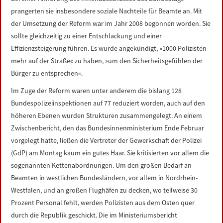
LINKS
prangerten sie insbesondere soziale Nachteile für Beamte an. Mit
der Umsetzung der Reform war im Jahr 2008 begonnen worden. Sie
DATENSCHUTZERKLÄRUNG
sollte gleichzeitig zu einer Entschlackung und einer
Effizienzsteigerung führen. Es wurde angekündigt, »1000 Polizisten
mehr auf der Straße« zu haben, »um den Sicherheitsgefühlen der
IMPRESSUM
Bürger zu entsprechen«.
Im Zuge der Reform waren unter anderem die bislang 128
Bundespolizeiinspektionen auf 77 reduziert worden, auch auf den
höheren Ebenen wurden Strukturen zusammengelegt. An einem
Zwischenbericht, den das Bundesinnenministerium Ende Februar
vorgelegt hatte, ließen die Vertreter der Gewerkschaft der Polizei
(GdP) am Montag kaum ein gutes Haar. Sie kritisierten vor allem die
sogenannten Kettenabordnungen. Um den großen Bedarf an
Beamten in westlichen Bundesländern, vor allem in Nordrhein-
Westfalen, und an großen Flughäfen zu decken, wo teilweise 30
Prozent Personal fehlt, werden Polizisten aus dem Osten quer
durch die Republik geschickt. Die im Ministeriumsbericht