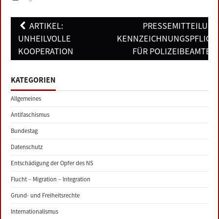
Post
ARTIKEL:
PRESSEMITTEILUNG
navigation
UNHEILVOLLE
KENNZEICHNUNGSPFLICH
KOOPERATION
FÜR POLIZEIBEAMTE
KATEGORIEN
Allgemeines
Antifaschismus
Bundestag
Datenschutz
Entschädigung der Opfer des NS
Flucht – Migration – Integration
Grund- und Freiheitsrechte
Internationalismus