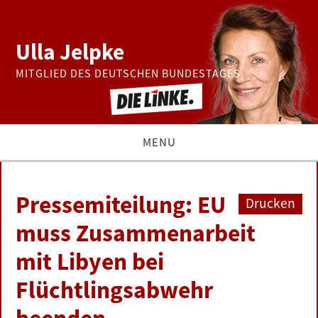
Ulla Jelpke
MITGLIED DES DEUTSCHEN BUNDESTAGES
MENU
THEMEN
Pressemiteilung: EU
Drucken
BUNDESTAG
muss Zusammenarbeit
mit Libyen bei
PRESSE
Flüchtlingsabwehr
ZUR PERSON