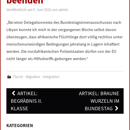
beenden
LINKS
Veröffentlicht am
9. Juni 2010
von
admin
DATENSCHUTZERKLÄRUNG
„Bei einer Delegationsreise des Bundestagsinnenausschusses nach
Libyen konnte ich mich in der vergangenen Woche selbst davon
IMPRESSUM
überzeugen, dass afrikanische Flüchtlinge dort völlig rechtlos unter
menschenunwürdigen Bedingungen jahrelang in Lagern inhaftiert
werden. Die nordafrikanischen Polizeistaaten dürfen von der EU
nicht länger als Hilfssheriffs gedungen werden.“
Flucht - Migration - Integration
Post
ARTIKEL:
ARTIKEL: BRAUNE
navigation
BEGRÄBNIS II.
WURZELN IM
KLASSE
BUNDESTAG
KATEGORIEN