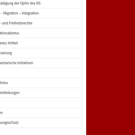
ädigung der Opfer des NS
 – Migration – Integration
 und Freiheitsrechte
ationalismus
iews/ Artikel
risierung
entarische Initiativen
fotos
mitteilungen
en
sungsschutz