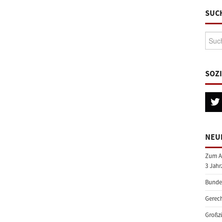
SUC
Suche
SOZ
NEU
Zum A
3 Jahr
Bundes
Gerech
Großzü