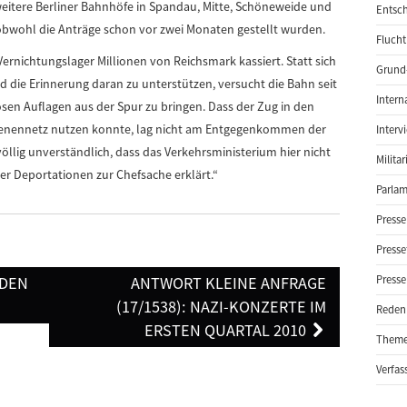
itere Berliner Bahnhöfe in Spandau, Mitte, Schöneweide und
Entsch
obwohl die Anträge schon vor zwei Monaten gestellt wurden.
Flucht
Vernichtungslager Millionen von Reichsmark kassiert. Statt sich
Grund-
d die Erinnerung daran zu unterstützen, versucht die Bahn seit
Intern
sen Auflagen aus der Spur zu bringen. Dass der Zug in den
ienennetz nutzen konnte, lag nicht am Entgegenkommen der
Interv
völlig unverständlich, dass das Verkehrsministerium hier nicht
Milita
er Deportationen zur Chefsache erklärt.“
Parlam
Presse
Presse
ADEN
ANTWORT KLEINE ANFRAGE
Presse
(17/1538): NAZI-KONZERTE IM
Reden
ERSTEN QUARTAL 2010
Them
Verfas