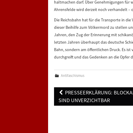
haltmachen darf. Über Genehmigungen für we
Ahrensfelde wird derzeit noch verhandelt – 
Die Reichsbahn hat für die Transporte in die 
dieser Beihilfe zum Völkermord zu stellen un
Jahren, den Zug der Erinnerung mit schikanö
letzten Jahren überhaupt das deutsche Sch
Bahn, sondern am öffentlichen Druck. Es ist 
durchgreift und das Gedenken an die Opfer d
Antifaschismus
Post
PRESSEERKLÄRUNG: BLOCK
navigation
SIND UNVERZICHTBAR