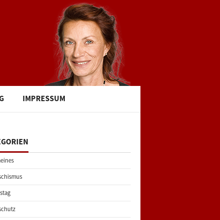
G
IMPRESSUM
EGORIEN
eines
schismus
stag
schutz