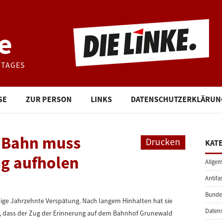
e
STAGES
SE
ZUR PERSON
LINKS
DATENSCHUTZERKLÄRUN
: Bahn muss
Drucken
KAT
g aufholen
Allgem
Antifa
Bunde
inige Jahrzehnte Verspätung. Nach langem Hinhalten hat sie
Daten
 dass der Zug der Erinnerung auf dem Bahnhof Grunewald