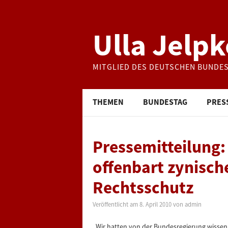
Ulla Jelpk
MITGLIED DES DEUTSCHEN BUNDE
THEMEN
BUNDESTAG
PRES
Pressemitteilung
offenbart zynisch
Rechtsschutz
Veröffentlicht am
8. April 2010
von
admin
„Wir hatten von der Bundesregierung wissen w