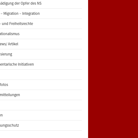
ädigung der Opfer des NS
 – Migration – Integration
 und Freiheitsrechte
ationalismus
iews/ Artikel
risierung
entarische Initiativen
fotos
mitteilungen
en
sungsschutz