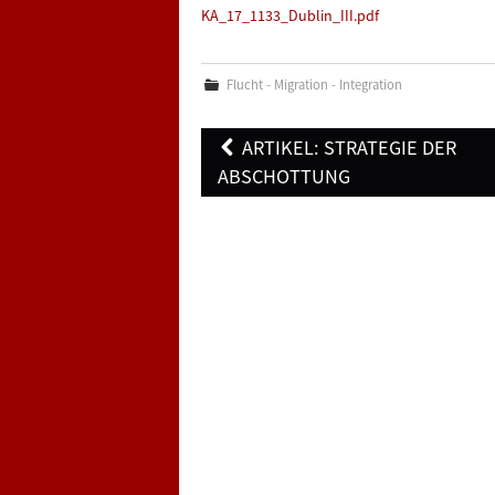
KA_17_1133_Dublin_III.pdf
Flucht - Migration - Integration
Post
ARTIKEL: STRATEGIE DER
navigation
ABSCHOTTUNG