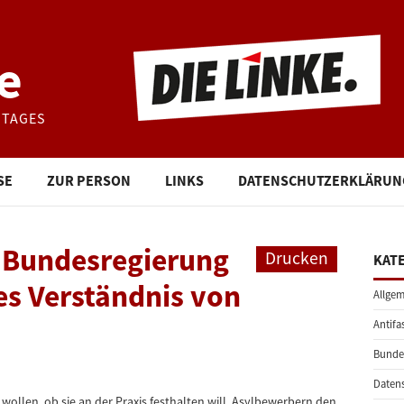
e
STAGES
SE
ZUR PERSON
LINKS
DATENSCHUTZERKLÄRUN
: Bundesregierung
Drucken
KAT
es Verständnis von
Allgem
Antifa
Bunde
Daten
ollen, ob sie an der Praxis festhalten will, Asylbewerbern den