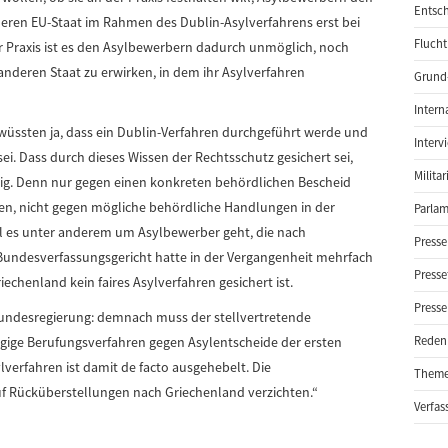
Entsch
deren EU-Staat im Rahmen des Dublin-Asylverfahrens erst bei
Flucht
 Praxis ist es den Asylbewerbern dadurch unmöglich, noch
anderen Staat zu erwirken, in dem ihr Asylverfahren
Grund-
Intern
 wüssten ja, dass ein Dublin-Verfahren durchgeführt werde und
Interv
ei. Dass durch dieses Wissen der Rechtsschutz gesichert sei,
Milita
nig. Denn nur gegen einen konkreten behördlichen Bescheid
en, nicht gegen mögliche behördliche Handlungen in der
Parlam
il es unter anderem um Asylbewerber geht, die nach
Presse
 Bundesverfassungsgericht hatte in der Vergangenheit mehrfach
Presse
iechenland kein faires Asylverfahren gesichert ist.
Presse
Bundesregierung: demnach muss der stellvertretende
ngige Berufungsverfahren gegen Asylentscheide der ersten
Reden
lverfahren ist damit de facto ausgehebelt. Die
Them
uf Rücküberstellungen nach Griechenland verzichten.“
Verfas