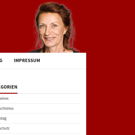
G
IMPRESSUM
EGORIEN
eines
schismus
stag
schutz