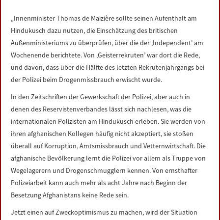
LINKS
„Innenminister Thomas de Maizière sollte seinen Aufenthalt am
Hindukusch dazu nutzen, die Einschätzung des britischen
DATENSCHUTZERKLÄRUNG
Außenministeriums zu überprüfen, über die der ‚Independent’ am
Wochenende berichtete. Von ‚Geisterrekruten’ war dort die Rede,
IMPRESSUM
und davon, dass über die Hälfte des letzten Rekrutenjahrgangs bei
der Polizei beim Drogenmissbrauch erwischt wurde.
In den Zeitschriften der Gewerkschaft der Polizei, aber auch in
denen des Reservistenverbandes lässt sich nachlesen, was die
internationalen Polizisten am Hindukusch erleben. Sie werden von
ihren afghanischen Kollegen häufig nicht akzeptiert, sie stoßen
überall auf Korruption, Amtsmissbrauch und Vetternwirtschaft. Die
afghanische Bevölkerung lernt die Polizei vor allem als Truppe von
Wegelagerern und Drogenschmugglern kennen. Von ernsthafter
Polizeiarbeit kann auch mehr als acht Jahre nach Beginn der
Besetzung Afghanistans keine Rede sein.
Jetzt einen auf Zweckoptimismus zu machen, wird der Situation