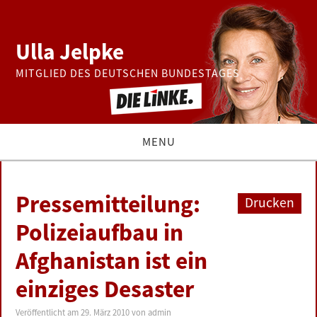
Ulla Jelpke
MITGLIED DES DEUTSCHEN BUNDESTAGES
MENU
THEMEN
Pressemitteilung:
Drucken
BUNDESTAG
Polizeiaufbau in
Afghanistan ist ein
PRESSE
einziges Desaster
ZUR PERSON
Veröffentlicht am
29. März 2010
von
admin