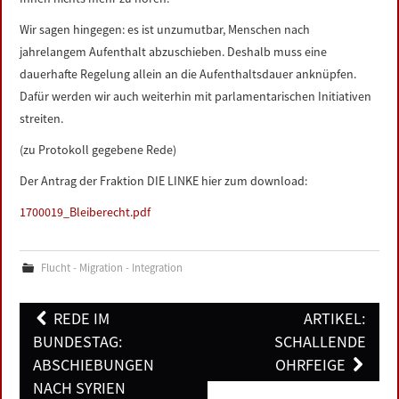
Wir sagen hingegen: es ist unzumutbar, Menschen nach
jahrelangem Aufenthalt abzuschieben. Deshalb muss eine
dauerhafte Regelung allein an die Aufenthaltsdauer anknüpfen.
Dafür werden wir auch weiterhin mit parlamentarischen Initiativen
streiten.
(zu Protokoll gegebene Rede)
Der Antrag der Fraktion DIE LINKE hier zum download:
1700019_Bleiberecht.pdf
Flucht - Migration - Integration
Post
REDE IM
ARTIKEL:
navigation
BUNDESTAG:
SCHALLENDE
ABSCHIEBUNGEN
OHRFEIGE
NACH SYRIEN