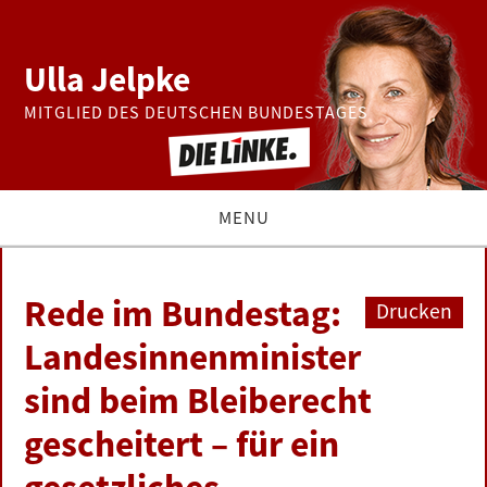
Ulla Jelpke
MITGLIED DES DEUTSCHEN BUNDESTAGES
MENU
THEMEN
Rede im Bundestag:
Drucken
BUNDESTAG
Landesinnenminister
sind beim Bleiberecht
PRESSE
gescheitert – für ein
ZUR PERSON