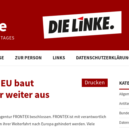
e
STAGES
SE
ZUR PERSON
LINKS
DATENSCHUTZERKLÄRUN
 EU baut
Drucken
KAT
 weiter aus
Allgem
Antifa
Bunde
agentur FRONTEX beschlossen. FRONTEX ist mit verantwortlich
Daten
n ihrer Weiterfahrt nach Europa gehindert werden. Viele