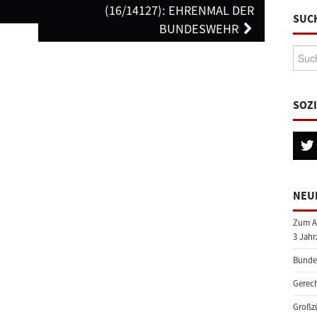
(16/14127): EHRENMAL DER
SUC
BUNDESWEHR
Suche
SOZ
NEU
Zum A
3 Jahr
Bundes
Gerech
Großzü