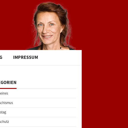
G
IMPRESSUM
EGORIEN
eines
schismus
stag
schutz