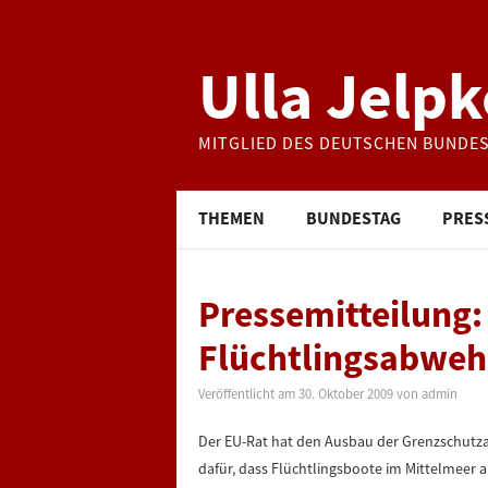
Ulla Jelpk
MITGLIED DES DEUTSCHEN BUNDE
THEMEN
BUNDESTAG
PRES
Pressemitteilung:
Flüchtlingsabwehr
Veröffentlicht am
30. Oktober 2009
von
admin
Der EU-Rat hat den Ausbau der Grenzschutz
dafür, dass Flüchtlingsboote im Mittelmeer a