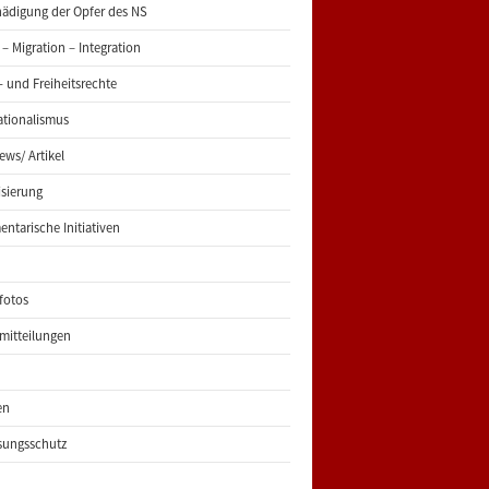
ädigung der Opfer des NS
 – Migration – Integration
 und Freiheitsrechte
ationalismus
iews/ Artikel
risierung
entarische Initiativen
fotos
mitteilungen
en
sungsschutz