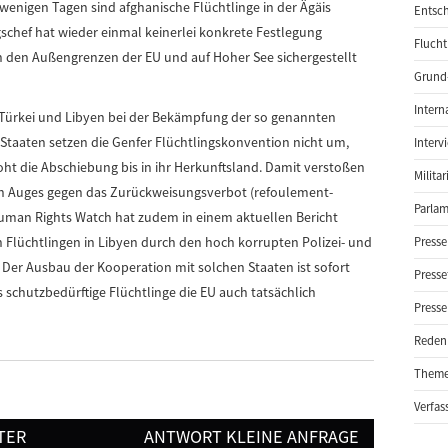
wenigen Tagen sind afghanische Flüchtlinge in der Ägäis
Entsch
gschef hat wieder einmal keinerlei konkrete Festlegung
Flucht
an den Außengrenzen der EU und auf Hoher See sichergestellt
Grund-
Intern
Türkei und Libyen bei der Bekämpfung der so genannten
 Staaten setzen die Genfer Flüchtlingskonvention nicht um,
Interv
ht die Abschiebung bis in ihr Herkunftsland. Damit verstoßen
Milita
en Auges gegen das Zurückweisungsverbot (refoulement-
Parlam
Human Rights Watch hat zudem in einem aktuellen Bericht
n Flüchtlingen in Libyen durch den hoch korrupten Polizei- und
Presse
 Der Ausbau der Kooperation mit solchen Staaten ist sofort
Presse
s schutzbedürftige Flüchtlinge die EU auch tatsächlich
Presse
Reden
Them
Verfas
TER
ANTWORT KLEINE ANFRAGE