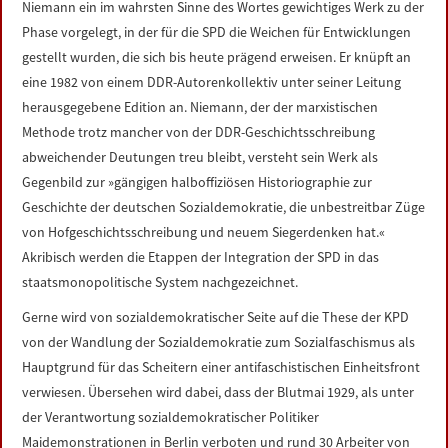
Niemann ein im wahrsten Sinne des Wortes gewichtiges Werk zu der
LINKS
Phase vorgelegt, in der für die SPD die Weichen für Entwicklungen
gestellt wurden, die sich bis heute prägend erweisen. Er knüpft an
DATENSCHUTZERKLÄRUNG
eine 1982 von einem DDR-Autorenkollektiv unter seiner Leitung
herausgegebene Edition an. Niemann, der der marxistischen
IMPRESSUM
Methode trotz mancher von der DDR-Geschichtsschreibung
abweichender Deutungen treu bleibt, versteht sein Werk als
Gegenbild zur »gängigen halboffiziösen Historiographie zur
Geschichte der deutschen Sozialdemokratie, die unbestreitbar Züge
von Hofgeschichtsschreibung und neuem Siegerdenken hat.«
Akribisch werden die Etappen der Integration der SPD in das
staatsmonopolitische System nachgezeichnet.
Gerne wird von sozialdemokratischer Seite auf die These der KPD
von der Wandlung der Sozialdemokratie zum Sozialfaschismus als
Hauptgrund für das Scheitern einer antifaschistischen Einheitsfront
verwiesen. Übersehen wird dabei, dass der Blutmai 1929, als unter
der Verantwortung sozialdemokratischer Politiker
Maidemonstrationen in Berlin verboten und rund 30 Arbeiter von