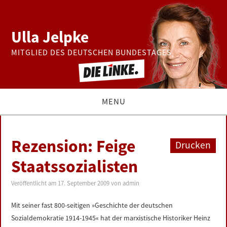
Ulla Jelpke
MITGLIED DES DEUTSCHEN BUNDESTAGES
MENU
THEMEN
Rezension: Feige
Drucken
BUNDESTAG
Staatssozialisten
PRESSE
Veröffentlicht am
17. September 2009
von
admin
Mit seiner fast 800-seitigen »Geschichte der deutschen
ZUR PERSON
Sozialdemokratie 1914-1945« hat der marxistische Historiker Heinz