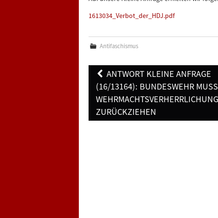
1613034_Verbot_der_HDJ.pdf
Antifaschismus
Post
ANTWORT KLEINE ANFRAGE
navigation
(16/13164): BUNDESWEHR MUSS
WEHRMACHTSVERHERRLICHUN
ZURÜCKZIEHEN