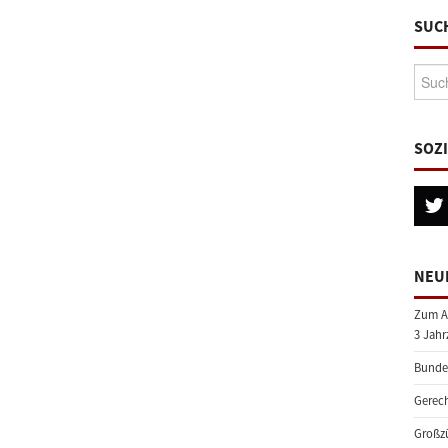
SUC
Suche
SOZ
NEU
Zum A
3 Jahr
Bundes
Gerech
Großzü