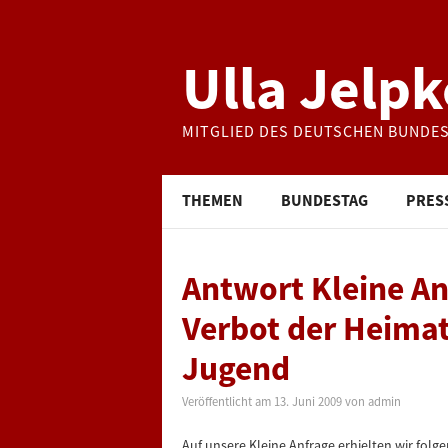
Ulla Jelpk
MITGLIED DES DEUTSCHEN BUNDE
THEMEN
BUNDESTAG
PRES
Antwort Kleine An
Verbot der Heima
Jugend
Veröffentlicht am
13. Juni 2009
von
admin
Auf unsere Kleine Anfrage erhielten wir fol