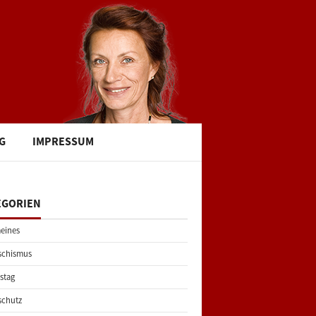
G
IMPRESSUM
EGORIEN
eines
schismus
stag
schutz