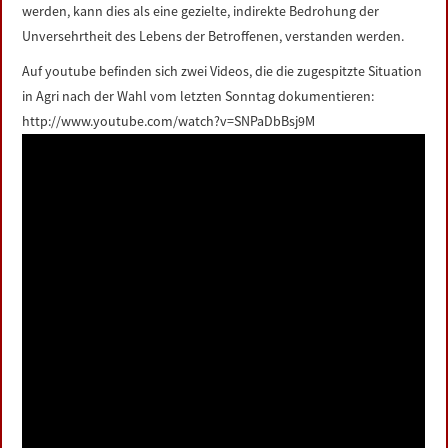
werden, kann dies als eine gezielte, indirekte Bedrohung der
Unversehrtheit des Lebens der Betroffenen, verstanden werden.
Auf youtube befinden sich zwei Videos, die die zugespitzte Situation
in Agri nach der Wahl vom letzten Sonntag dokumentieren:
http://www.youtube.com/watch?v=SNPaDbBsj9M