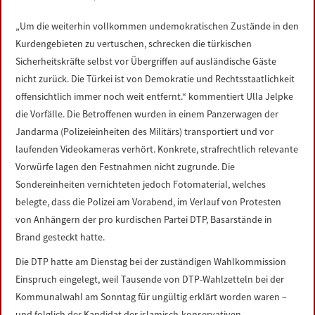
LINKS
„Um die weiterhin vollkommen undemokratischen Zustände in den
Kurdengebieten zu vertuschen, schrecken die türkischen
DATENSCHUTZERKLÄRUNG
Sicherheitskräfte selbst vor Übergriffen auf ausländische Gäste
nicht zurück. Die Türkei ist von Demokratie und Rechtsstaatlichkeit
IMPRESSUM
offensichtlich immer noch weit entfernt.“ kommentiert Ulla Jelpke
die Vorfälle. Die Betroffenen wurden in einem Panzerwagen der
Jandarma (Polizeieinheiten des Militärs) transportiert und vor
laufenden Videokameras verhört. Konkrete, strafrechtlich relevante
Vorwürfe lagen den Festnahmen nicht zugrunde. Die
Sondereinheiten vernichteten jedoch Fotomaterial, welches
belegte, dass die Polizei am Vorabend, im Verlauf von Protesten
von Anhängern der pro kurdischen Partei DTP, Basarstände in
Brand gesteckt hatte.
Die DTP hatte am Dienstag bei der zuständigen Wahlkommission
Einspruch eingelegt, weil Tausende von DTP-Wahlzetteln bei der
Kommunalwahl am Sonntag für ungültig erklärt worden waren –
und folglich der Kandidat der islamisch-konservativen