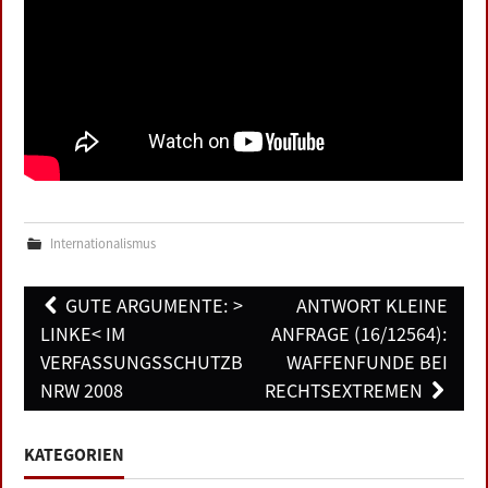
Internationalismus
Post
GUTE ARGUMENTE: >DIE
ANTWORT KLEINE
navigation
LINKE< IM
ANFRAGE (16/12564):
VERFASSUNGSSCHUTZBERICHT
WAFFENFUNDE BEI
NRW 2008
RECHTSEXTREMEN
KATEGORIEN