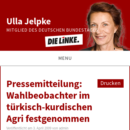
Ulla Jelpke
MITGLIED DES DEUTSCHEN BUNDESTAGES
MENU
THEMEN
Pressemitteilung:
Drucken
BUNDESTAG
Wahlbeobachter im
türkisch-kurdischen
PRESSE
Agri festgenommen
ZUR PERSON
Veröffentlicht am
3. April 2009
von
admin