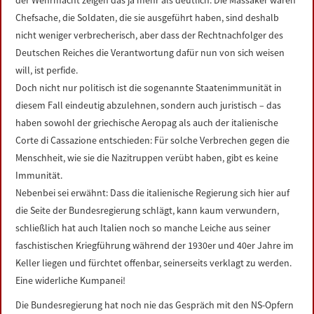
der Wehrmacht zeigen das ja mehr als deutlich. Die Massaker waren
Chefsache, die Soldaten, die sie ausgeführt haben, sind deshalb
nicht weniger verbrecherisch, aber dass der Rechtnachfolger des
Deutschen Reiches die Verantwortung dafür nun von sich weisen
will, ist perfide.
Doch nicht nur politisch ist die sogenannte Staatenimmunität in
diesem Fall eindeutig abzulehnen, sondern auch juristisch – das
haben sowohl der griechische Aeropag als auch der italienische
Corte di Cassazione entschieden: Für solche Verbrechen gegen die
Menschheit, wie sie die Nazitruppen verübt haben, gibt es keine
Immunität.
Nebenbei sei erwähnt: Dass die italienische Regierung sich hier auf
die Seite der Bundesregierung schlägt, kann kaum verwundern,
schließlich hat auch Italien noch so manche Leiche aus seiner
faschistischen Kriegführung während der 1930er und 40er Jahre im
Keller liegen und fürchtet offenbar, seinerseits verklagt zu werden.
Eine widerliche Kumpanei!
Die Bundesregierung hat noch nie das Gespräch mit den NS-Opfern