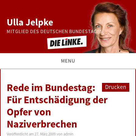
Ulla Jelpke
MITGLIED DES DEUTSCHEN BUNDESTAGES
MENU
THEMEN
Rede im Bundestag:
Drucken
BUNDESTAG
Für Entschädigung der
Opfer von
PRESSE
Naziverbrechen
ZUR PERSON
Veröffentlicht am
27. März 2009
von
admin