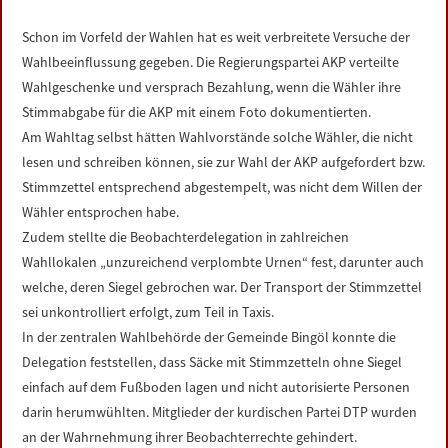
LINKS
Schon im Vorfeld der Wahlen hat es weit verbreitete Versuche der
Wahlbeeinflussung gegeben. Die Regierungspartei AKP verteilte
DATENSCHUTZERKLÄRUNG
Wahlgeschenke und versprach Bezahlung, wenn die Wähler ihre
Stimmabgabe für die AKP mit einem Foto dokumentierten.
IMPRESSUM
Am Wahltag selbst hätten Wahlvorstände solche Wähler, die nicht
lesen und schreiben können, sie zur Wahl der AKP aufgefordert bzw.
Stimmzettel entsprechend abgestempelt, was nicht dem Willen der
Wähler entsprochen habe.
Zudem stellte die Beobachterdelegation in zahlreichen
Wahllokalen „unzureichend verplombte Urnen“ fest, darunter auch
welche, deren Siegel gebrochen war. Der Transport der Stimmzettel
sei unkontrolliert erfolgt, zum Teil in Taxis.
In der zentralen Wahlbehörde der Gemeinde Bingöl konnte die
Delegation feststellen, dass Säcke mit Stimmzetteln ohne Siegel
einfach auf dem Fußboden lagen und nicht autorisierte Personen
darin herumwühlten. Mitglieder der kurdischen Partei DTP wurden
an der Wahrnehmung ihrer Beobachterrechte gehindert.