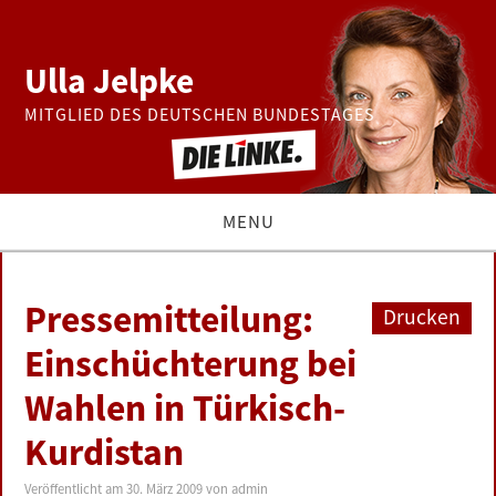
Ulla Jelpke
MITGLIED DES DEUTSCHEN BUNDESTAGES
MENU
THEMEN
Pressemitteilung:
Drucken
BUNDESTAG
Einschüchterung bei
Wahlen in Türkisch-
PRESSE
Kurdistan
ZUR PERSON
Veröffentlicht am
30. März 2009
von
admin