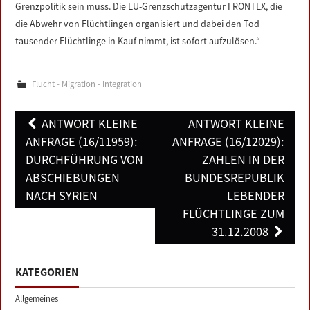
Grenzpolitik sein muss. Die EU-Grenzschutzagentur FRONTEX, die
die Abwehr von Flüchtlingen organisiert und dabei den Tod
tausender Flüchtlinge in Kauf nimmt, ist sofort aufzulösen.“
Flucht - Migration - Integration
Post
ANTWORT KLEINE
ANTWORT KLEINE
navigation
ANFRAGE (16/11959):
ANFRAGE (16/12029):
DURCHFÜHRUNG VON
ZAHLEN IN DER
ABSCHIEBUNGEN
BUNDESREPUBLIK
NACH SYRIEN
LEBENDER
FLÜCHTLINGE ZUM
31.12.2008
KATEGORIEN
Allgemeines