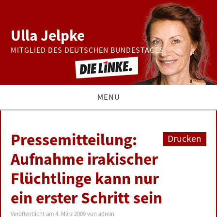
Ulla Jelpke
MITGLIED DES DEUTSCHEN BUNDESTAGES
MENU
THEMEN
Pressemitteilung:
Drucken
BUNDESTAG
Aufnahme irakischer
Flüchtlinge kann nur
PRESSE
ein erster Schritt sein
ZUR PERSON
Veröffentlicht am
4. März 2009
von
admin